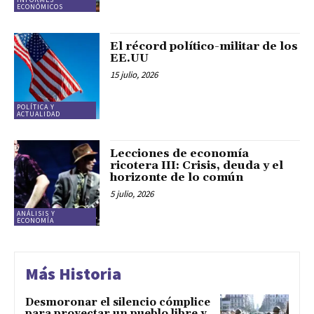
ECONÓMICOS
El récord político-militar de los
EE.UU
15 julio, 2026
POLÍTICA Y
ACTUALIDAD
Lecciones de economía
ricotera III: Crisis, deuda y el
horizonte de lo común
5 julio, 2026
ANÁLISIS Y
ECONOMÍA
Más Historia
Desmoronar el silencio cómplice
para proyectar un pueblo libre y