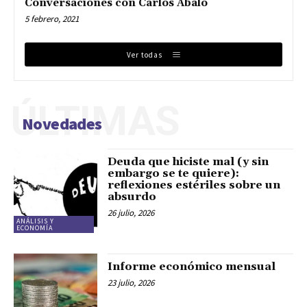
Conversaciones con Carlos Abalo
5 febrero, 2021
Ver todas
ÚLTIMAS
Novedades
Deuda que hiciste mal (y sin
embargo se te quiere):
reflexiones estériles sobre un
absurdo
26 julio, 2026
ANÁLISIS Y
ECONOMÍA
Informe económico mensual
23 julio, 2026