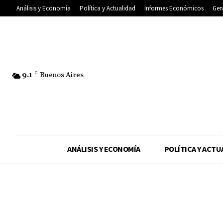
Análisis y Economía
Política y Actualidad
Informes Económicos
Gen
9.1
C
Buenos Aires
ANÁLISIS Y ECONOMÍA
POLÍTICA Y ACTU