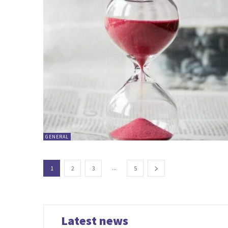
GENERAL
...
1
2
3
5
Latest news