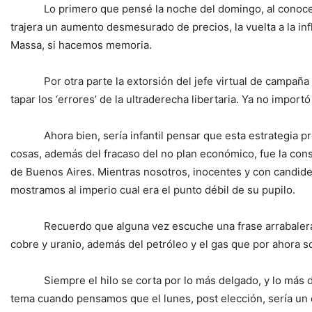
Lo primero que pensé la noche del domingo, al conocer los 
trajera un aumento desmesurado de precios, la vuelta a la in
Massa, si hacemos memoria.
Por otra parte la extorsión del jefe virtual de campaña de
tapar los ‘errores’ de la ultraderecha libertaria. Ya no import
Ahora bien, sería infantil pensar que esta estrategia preci
cosas, además del fracaso del no plan económico, fue la cons
de Buenos Aires. Mientras nosotros, inocentes y con candidez
mostramos al imperio cual era el punto débil de su pupilo.
Recuerdo que alguna vez escuche una frase arrabalera que me
cobre y uranio, además del petróleo y el gas que por ahora s
Siempre el hilo se corta por lo más delgado, y lo más delg
tema cuando pensamos que el lunes, post elección, sería un 