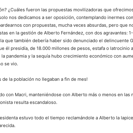
 ¿Cuáles fueron las propuestas movilizadoras que ofrecimos 
solo nos dedicamos a ser oposición, contemplando inermes como 
rnos con propuestas, mucha veces absurdas, pero que nos tie
 en la gestión de Alberto Fernández, con dos agravantes: 1- 
en la que también debería haber sido denunciado el delincuente
ue él presidía, de 18.000 millones de pesos, estafa o latrocinio
de la pandemia y la sequía hubo crecimiento económico con aumen
o se vio.
 la población no llegaban a fin de mes!
con Macri, manteniéndose con Alberto más o menos en las mism
onista resulta escandaloso.
esidenta estuvo todo el tiempo reclamándole a Alberto la lapice
arecida.