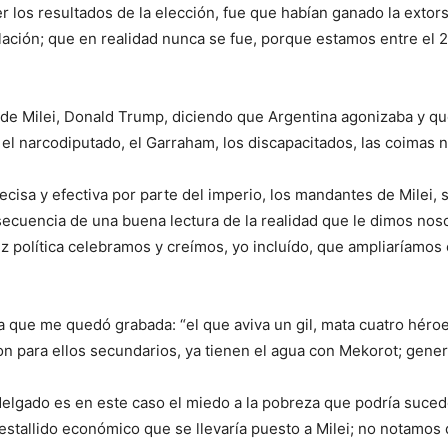
resultados de la elección, fue que habían ganado la extorsión
flación; que en realidad nunca se fue, porque estamos entre el
 Milei, Donald Trump, diciendo que Argentina agonizaba y que 
ó el narcodiputado, el Garraham, los discapacitados, las coimas ni
sa y efectiva por parte del imperio, los mandantes de Milei, s
ecuencia de una buena lectura de la realidad que le dimos noso
 política celebramos y creímos, yo incluído, que ampliaríamos e
 quedó grabada: “el que aviva un gil, mata cuatro héroes”. Y e
on para ellos secundarios, ya tienen el agua con Mekorot; gene
ado es en este caso el miedo a la pobreza que podría suceder
estallido económico que se llevaría puesto a Milei; no notamo