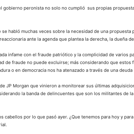
 gobierno peronista no solo no cumplió sus propias propuesta
habló muchas veces sobre la necesidad de una propuesta pro
reaccionaria ante la agenda que plantea la derecha, la dueña d
nfame con el fraude patriótico y la complicidad de varios par
bilidad de fraude no puede excluirse; más considerando que esto
tadura o en democracia nos ha atenazado a través de una deuda 
JP Morgan que vinieron a monitorear sus últimas adquisicion
rando la banda de delincuentes que son los militantes de la li
abellos por lo que pasó ayer. ¿Que tenemos para hoy y para m
ial.