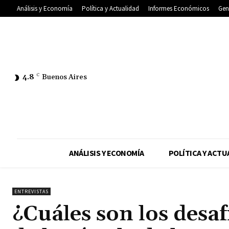
Análisis y Economía
Política y Actualidad
Informes Económicos
Gen
4.8
C
Buenos Aires
ANÁLISIS Y ECONOMÍA
POLÍTICA Y ACTU
ENTREVISTAS
¿Cuáles son los desa