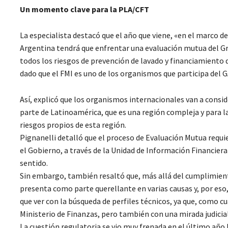
Un momento clave para la PLA/CFT
La especialista destacó que el año que viene, «en el marco d
Argentina tendrá que enfrentar una evaluación mutua del Gr
todos los riesgos de prevención de lavado y financiamiento 
dado que el FMI es uno de los organismos que participa del G
Así, explicó que los organismos internacionales van a consi
parte de Latinoamérica, que es una región compleja y para la
riesgos propios de esta región.
Pignanelli detalló que el proceso de Evaluación Mutua requie
el Gobierno, a través de la Unidad de Información Financier
sentido.
Sin embargo, también resaltó que, más allá del cumplimiento
presenta como parte querellante en varias causas y, por eso,
que ver con la búsqueda de perfiles técnicos, ya que, como c
Ministerio de Finanzas, pero también con una mirada judicial
La cuestión regulatoria se vio muy frenada en el último año 