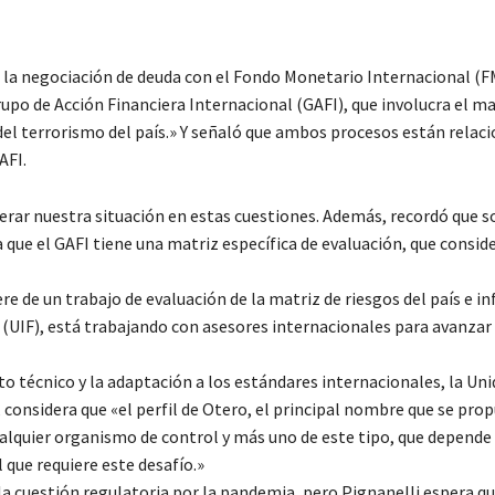
e la negociación de deuda con el Fondo Monetario Internacional (FM
upo de Acción Financiera Internacional (GAFI), que involucra el m
del terrorismo del país.» Y señaló que ambos procesos están relac
AFI.
derar nuestra situación en estas cuestiones. Además, recordó que 
 que el GAFI tiene una matriz específica de evaluación, que conside
re de un trabajo de evaluación de la matriz de riesgos del país e i
a (UIF), está trabajando con asesores internacionales para avanzar
 técnico y la adaptación a los estándares internacionales, la Uni
 considera que «el perfil de Otero, el principal nombre que se prop
ualquier organismo de control y más uno de este tipo, que depende
 que requiere este desafío.»
la cuestión regulatoria por la pandemia, pero Pignanelli espera que