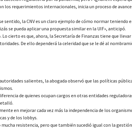
con los requerimientos internacionales, inicia un proceso de avance
ese sentido, la CNV es un claro ejemplo de cómo normar teniendo 
izás se pueda aplicar una propuesta similar en la UIF», anticipó.
Lo cierto es que, ahora, la Secretaría de Finanzas tiene que lleva
utoridades. De ello dependerá la celeridad que se le dé al nombram
 autoridades salientes, la abogada observó que las políticas públic
nismos.
a diferencia de quienes ocupan cargos en otras entidades regulador
etalló.
temente en mejorar cada vez más la independencia de los organism
as y de los lobbys.
 mucha resistencia, pero que también sucedió igual con la gestión