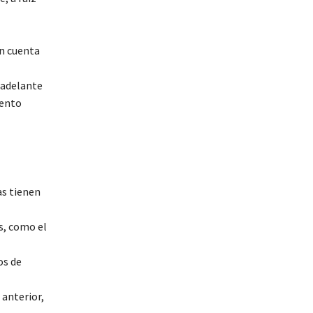
en cuenta
r adelante
iento
as tienen
as, como el
os de
 anterior,