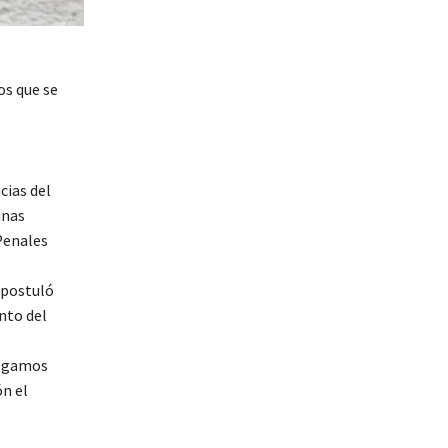
os que se
cias del
unas
Penales
 postuló
nto del
logamos
ón el