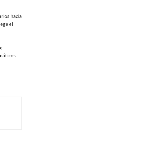
rios hacia
tege el
de
rmáticos