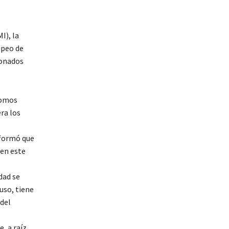
I), la
apeo de
ionados
somos
ra los
nformó que
 en este
dad se
uso, tiene
 del
, a raíz