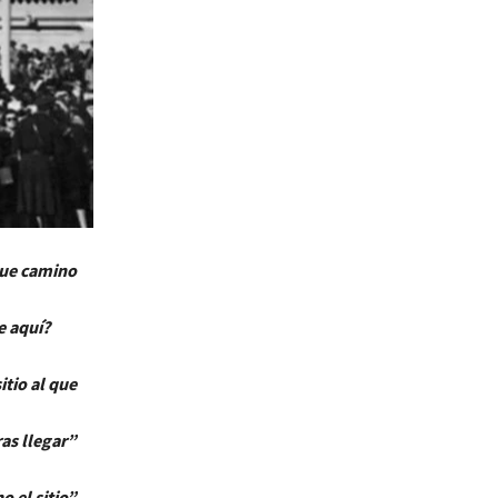
que camino
quí?
itio al que
ar”
 el sitio”