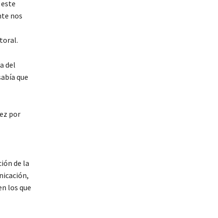
 este
nte nos
toral.
a del
sabía que
vez por
ión de la
nicación,
en los que