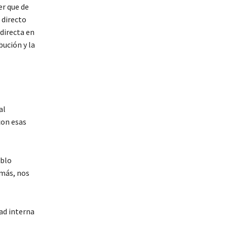
er que de
 directo
directa en
bución y la
al
con esas
eblo
emás, nos
ad interna