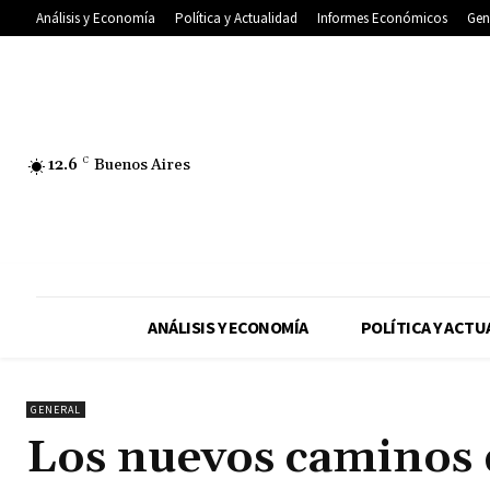
Análisis y Economía
Política y Actualidad
Informes Económicos
Gen
12.6
C
Buenos Aires
ANÁLISIS Y ECONOMÍA
POLÍTICA Y ACTU
GENERAL
Los nuevos caminos 