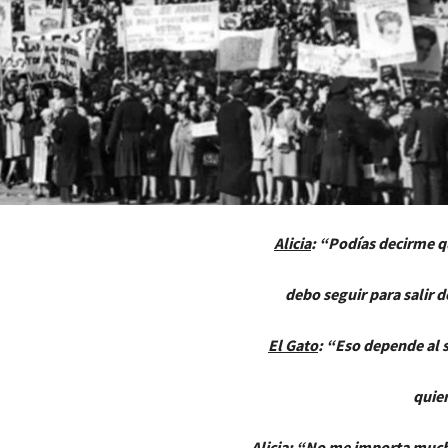
Alicia
: “Podías decirme 
ebo seguir para salir de a
El Gato
: “Eso depende al s
quieras lleg
Alicia
: “No me importa mucho