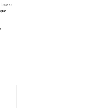
l que se
 que
s