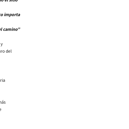
co importa
no”
 y
uro del
ria
 más
e