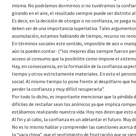
misma. No podríamos dormirnos si no tuviéramos la confian
girando en el aire, el resultado siempre puede ser distinto a
Es decir, en la decisión de otorgar o no confianza, se juega
deben ser de una importancia superlativa. Tales argumentos
acumulación, estamos hablando de tiempo, recurso no renov
En términos sociales este sentido, imposible de asir o manip
aún la pueden contar- (“los mejores días siempre fueron pero
acceso al consumo que la posibilite como impone el sistema 
Hay, en consecuencia, en la formación de la confianza aspecto
tiempo y otros estrictamente materiales. En esto el peron
social. Al mismo tiempo lo pone frente al despilfarro que h
perder la confianza y muy difícil recuperarla”.
Por todo lo dicho, es importante mencionar que la pérdida de
difíciles de restañar sean los anímicos ya que implica rompe
estábamos realizando nuestra vida. Hoy nos dicen que esto e
Al fin y al cabo, la confianza es un adelantar el futuro. Muy 
No es lo mismo hablar y comprender las cuestiones acerca de 
la “vaca china”, que el sentimiento de frustración que se sie