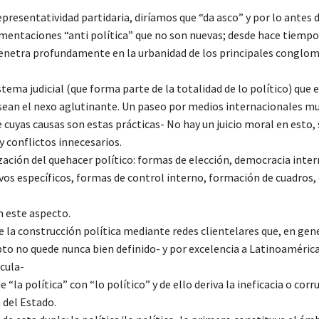
representatividad partidaria, diríamos que “da asco” y por lo antes 
gumentaciones “anti política” que no son nuevas; desde hace tiemp
penetra profundamente en la urbanidad de los principales conglo
ema judicial (que forma parte de la totalidad de lo político) que e
ean el nexo aglutinante. Un paseo por medios internacionales mu
cuyas causas son estas prácticas- No hay un juicio moral en esto,
y conflictos innecesarios.
zación del quehacer político: formas de elección, democracia inter
os específicos, formas de control interno, formación de cuadros, et
n este aspecto.
de la construcción política mediante redes clientelares que, en gene
o no quede nunca bien definido- y por excelencia a Latinoamérica
cula-
 “la política” con “lo político” y de ello deriva la ineficacia o corr
 del Estado.