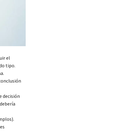
ir el
do tipo.
a.
 conclusión
e decisión
 debería
mplos).
nes