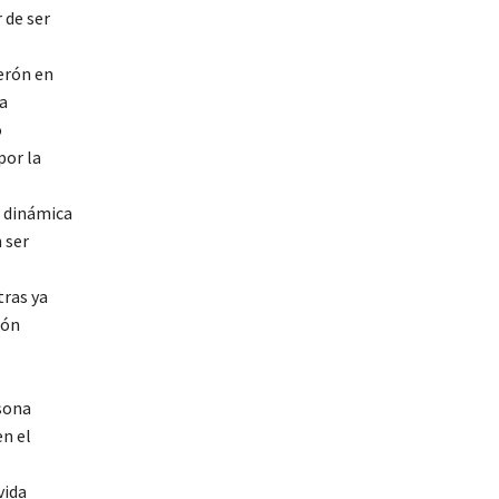
 de ser
erón en
la
o
por la
a dinámica
 ser
tras ya
zón
rsona
en el
vida