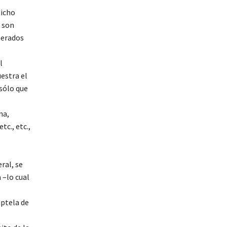
dicho
o son
merados
l
estra el
 sólo que
na,
c., etc.,
ral, se
 –lo cual
uptela de