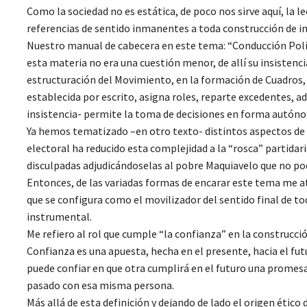
Como la sociedad no es estática, de poco nos sirve aquí, la le
referencias de sentido inmanentes a toda construcción de ima
Nuestro manual de cabecera en este tema: “Conducción Polít
esta materia no era una cuestión menor, de allí su insistenc
estructuración del Movimiento, en la formación de Cuadros, e
establecida por escrito, asigna roles, reparte excedentes, ad
insistencia- permite la toma de decisiones en forma autón
Ya hemos tematizado –en otro texto- distintos aspectos de 
electoral ha reducido esta complejidad a la “rosca” partidar
disculpadas adjudicándoselas al pobre Maquiavelo que no podí
Entonces, de las variadas formas de encarar este tema me at
que se configura como el movilizador del sentido final de to
instrumental.
Me refiero al rol que cumple “la confianza” en la construcció
Confianza es una apuesta, hecha en el presente, hacia el fu
puede confiar en que otra cumplirá en el futuro una promesa
pasado con esa misma persona.
Más allá de esta definición y dejando de lado el origen ético