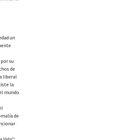
iedad un
mente
 por su
echos de
 liberal
iste la
del mundo
el
omalía de
encionar
a Vida”;