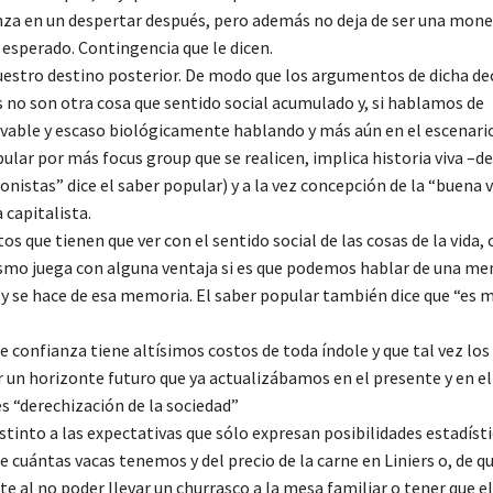
za en un despertar después, pero además no deja de ser una mon
l esperado. Contingencia que le dicen.
 nuestro destino posterior. De modo que los argumentos de dicha de
 no son otra cosa que sentido social acumulado y, si hablamos de
able y escaso biológicamente hablando y más aún en el escenario
ular por más focus group que se realicen, implica historia viva –de
nistas” dice el saber popular) y a la vez concepción de la “buena v
capitalista.
s que tienen que ver con el sentido social de las cosas de la vida, 
ismo juega con alguna ventaja si es que podemos hablar de una m
oy se hace de esa memoria. El saber popular también dice que “es m
 confianza tiene altísimos costos de toda índole y que tal vez lo
r un horizonte futuro que ya actualizábamos en el presente y en el
s “derechización de la sociedad”
distinto a las expectativas que sólo expresan posibilidades estadísti
cuántas vacas tenemos y del precio de la carne en Liniers o, de q
nte al no poder llevar un churrasco a la mesa familiar o tener que e