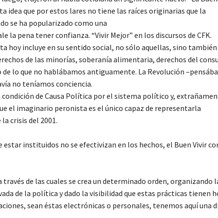
dea que por estos lares no tiene las raíces originarias que la
do se ha popularizado como una
e la pena tener confianza. “Vivir Mejor” en los discursos de CFK.
ta hoy incluye en su sentido social, no sólo aquellas, sino también
rechos de las minorías, soberanía alimentaria, derechos del cons
quello de lo que no hablábamos antiguamente. La Revolución –pensá
davía no teníamos conciencia.
a condición de Causa Política por el sistema político y, extrañamen
 el imaginario peronista es el único capaz de representarla
a crisis del 2001.
 estar instituidos no se efectivizan en los hechos, el Buen Vivir 
 a través de las cuales se crea un determinado orden, organizando l
da de la política y dado la visibilidad que estas prácticas tienen h
aciones, sean éstas electrónicas o personales, tenemos aquí una d