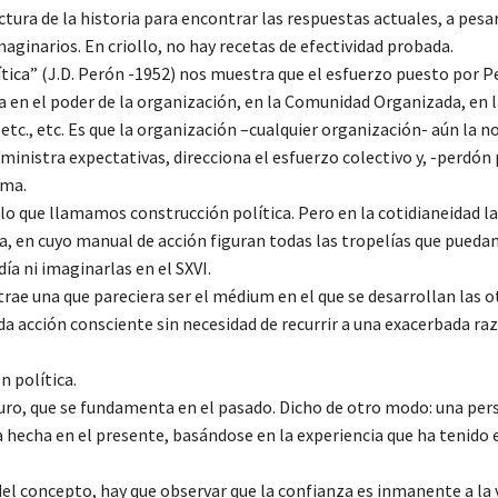
ctura de la historia para encontrar las respuestas actuales, a pesar
ginarios. En criollo, no hay recetas de efectividad probada.
ica” (J.D. Perón -1952) nos muestra que el esfuerzo puesto por P
ia en el poder de la organización, en la Comunidad Organizada, en 
tc., etc. Es que la organización –cualquier organización- aún la n
ministra expectativas, direcciona el esfuerzo colectivo y, -perdón 
oma.
lo que llamamos construcción política. Pero en la cotidianeidad l
ia, en cuyo manual de acción figuran todas las tropelías que puedan
a ni imaginarlas en el SXVI.
rae una que pareciera ser el médium en el que se desarrollan las o
da acción consciente sin necesidad de recurrir a una exacerbada ra
n política.
turo, que se fundamenta en el pasado. Dicho de otro modo: una pe
 hecha en el presente, basándose en la experiencia que ha tenido 
 del concepto, hay que observar que la confianza es inmanente a la 