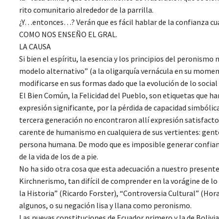
rito comunitario alrededor de la parrilla.
¿Y…entonces…? Verán que es fácil hablar de la confianza 
COMO NOS ENSEÑO EL GRAL.
LA CAUSA
Si bien el espíritu, la esencia y los principios del peronismo
modelo alternativo” (a la oligarquía vernácula en su mome
modificarse en sus formas dado que la evolución de lo socia
El Bien Común, la Felicidad del Pueblo, son etiquetas que han
expresión significante, por la pérdida de capacidad simbólica
tercera generación no encontraron allí expresión satisfacto
carente de humanismo en cualquiera de sus vertientes: gente,
persona humana. De modo que es imposible generar confianz
de la vida de los de a pie.
No ha sido otra cosa que esta adecuación a nuestro presente 
Kirchnerismo, tan difícil de comprender en la vorágine de lo
la Historia” (Ricardo Forster), “Controversia Cultural” (H
algunos, o su negación lisa y llana como peronismo.
Las nuevas constituciones de Ecuador primero y la de Bolivia