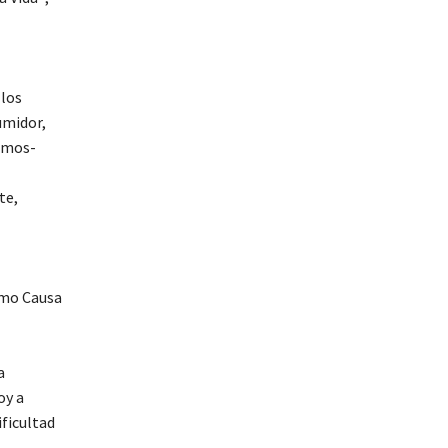
 los
umidor,
bamos-
te,
como Causa
a
oy a
ificultad