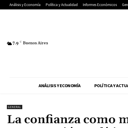
Análisis y Economía
Política y Actualidad
Informes Económicos
Gen
7.9
C
Buenos Aires
ANÁLISIS Y ECONOMÍA
POLÍTICA Y ACTU
GENERAL
La confianza como m