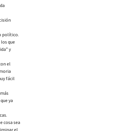
eda
cisión
 político.
 los que
ida” y
con el
emoria
uy fácil
s más
 que ya
cas.
ue cosa sea
liminar el