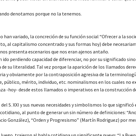
cuando denotamos porque no la tenemos.
 no han variado, la concreción de su función social “Ofrecer a la soc
nto, al capitalismo concentrado y sus formas hoy) debe necesaria
l nos presenta escenarios que nos eran ajenos antaño.
 ido perdiendo capacidad de diferenciar, no por su significado sino
 de su literalidad. Tal vez porque la aparición de los llamados der
ria y obviamente por la contraposición agresiva de la terminología
 público, mérito, individuo, etc. nominalismos en los cuales no ex
a -hoy- desde estos llamados o imperativos en la construcción 
del S. XXI y sus nuevas necesidades y simbolismos lo que significó 
 cotidiano, al punto de generar un sin número de definiciones: “An
oracio González), “Orden y Progresismo” (Martín Rodriguez) por m
 luego, trajeron al habla cotidiana un significante nuevo: “La Buen