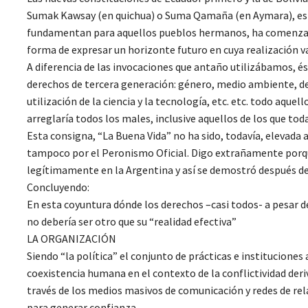
Sumak Kawsay (en quichua) o Suma Qamaña (en Aymara), esta i
fundamentan para aquellos pueblos hermanos, ha comenza
forma de expresar un horizonte futuro en cuya realización val
A diferencia de las invocaciones que antaño utilizábamos, és
derechos de tercera generación: género, medio ambiente, de
utilización de la ciencia y la tecnología, etc. etc. todo a
arreglaría todos los males, inclusive aquellos de los que to
Esta consigna, “La Buena Vida” no ha sido, todavía, elevada 
tampoco por el Peronismo Oficial. Digo extrañamente porque
legítimamente en la Argentina y así se demostró después de l
Concluyendo:
En esta coyuntura dónde los derechos –casi todos- a pesar de
no debería ser otro que su “realidad efectiva”
LA ORGANIZACIÓN
Siendo “la política” el conjunto de prácticas e instituciones
coexistencia humana en el contexto de la conflictividad deriva
través de los medios masivos de comunicación y redes de rel
para generar confianza.