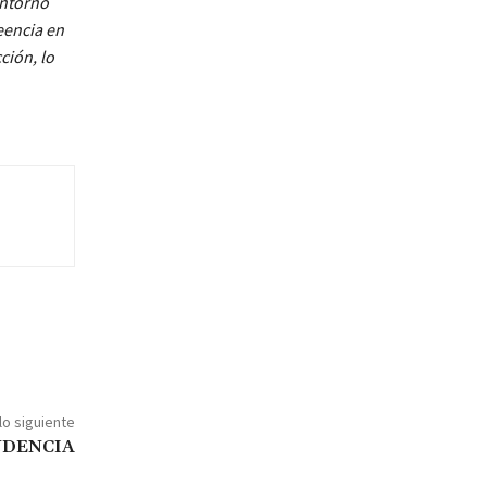
entorno
eencia en
ción, lo
lo siguiente
NDENCIA