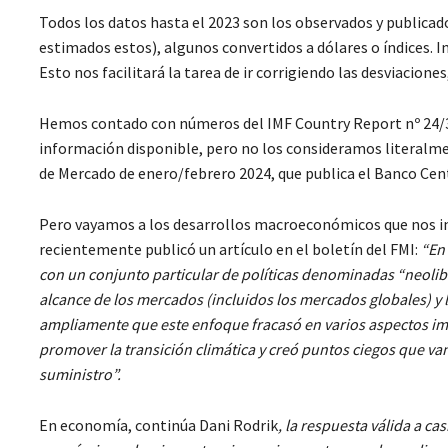
Todos los datos hasta el 2023 son los observados y publicado
estimados estos), algunos convertidos a dólares o índices. In
Esto nos facilitará la tarea de ir corrigiendo las desviacione
Hemos contado con números del IMF Country Report nº 24/37
información disponible, pero no los consideramos literalm
de Mercado de enero/febrero 2024, que publica el Banco Centr
Pero vayamos a los desarrollos macroeconómicos que nos int
recientemente publicó un artículo en el boletín del FMI:
“En 
con un conjunto particular de políticas denominadas “neoliber
alcance de los mercados (incluidos los mercados globales) y 
ampliamente que este enfoque fracasó en varios aspectos imp
promover la transición climática y creó puntos ciegos que van
suministro”.
En economía, continúa Dani Rodrik
, la respuesta válida a c