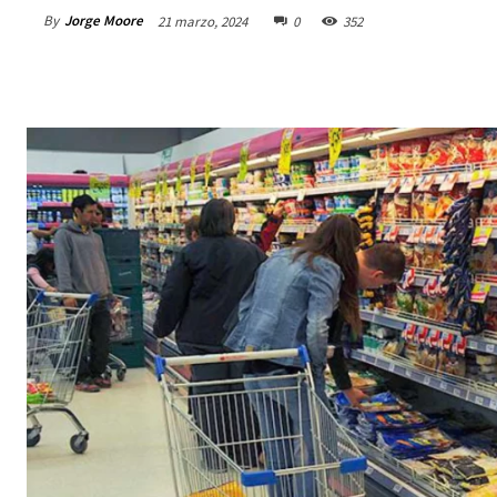
By
Jorge Moore
21 marzo, 2024
0
352