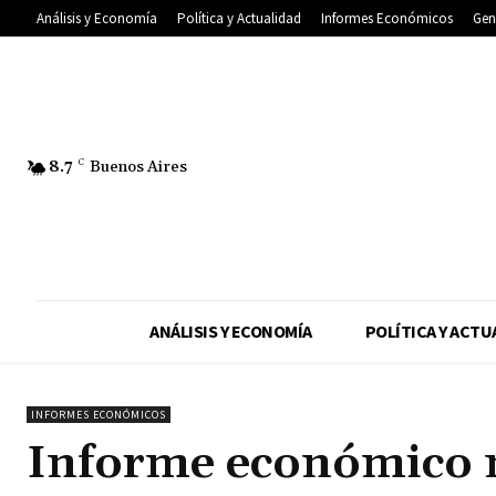
Análisis y Economía
Política y Actualidad
Informes Económicos
Gen
8.7
C
Buenos Aires
ANÁLISIS Y ECONOMÍA
POLÍTICA Y ACTU
INFORMES ECONÓMICOS
Informe económico 