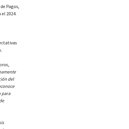
 de Pagos,
 el 2024.
ectativas
s.
bros,
chamente
ción del
reconoce
o para
 de
sis