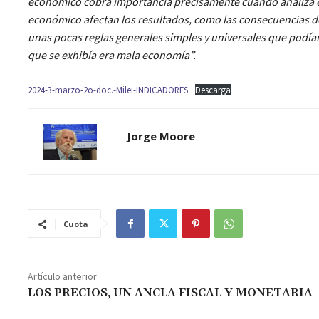
económico cobra importancia precisamente cuando analiza es
económico afectan los resultados, como las consecuencias de l
unas pocas reglas generales simples y universales que podían
que se exhibía era mala economía”.
2024-3-marzo-2o-doc.-Milei-INDICADORES
Descarga
Jorge Moore
Cuota
Artículo anterior
LOS PRECIOS, UN ANCLA FISCAL Y MONETARIA