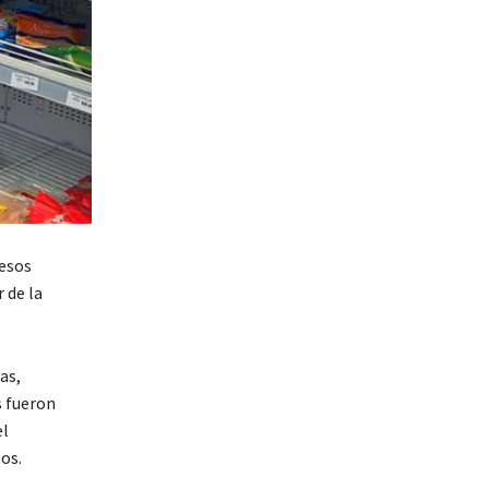
pesos
 de la
as,
s fueron
el
os.