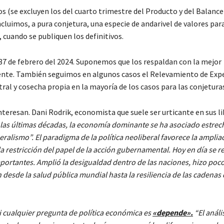
s (se excluyen los del cuarto trimestre del Producto y del Balance
cluimos, a pura conjetura, una especie de andarivel de valores para
s, cuando se publiquen los definitivos.
 de febrero del 2024. Suponemos que los respaldan con la mejor
ente. También seguimos en algunos casos el Relevamiento de Exp
al y cosecha propia en la mayoría de los casos para las conjetura
eresan. Dani Rodrik, economista que suele ser urticante en sus li
las últimas décadas, la economía dominante se ha asociado estre
alismo”. El paradigma de la política neoliberal favorece la amplia
la restricción del papel de la acción gubernamental. Hoy en día se 
ortantes. Amplió la desigualdad dentro de las naciones, hizo poc
 desde la salud pública mundial hasta la resiliencia de las cadenas
asi cualquier pregunta de política económica es
«depende».
“El análi