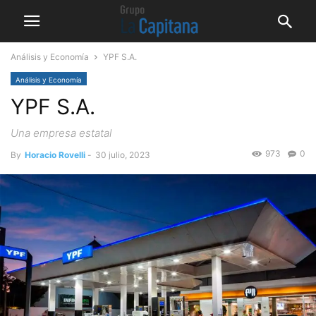
Análisis y Economía
YPF S.A.
Análisis y Economía
YPF S.A.
Una empresa estatal
973
0
By
Horacio Rovelli
-
30 julio, 2023