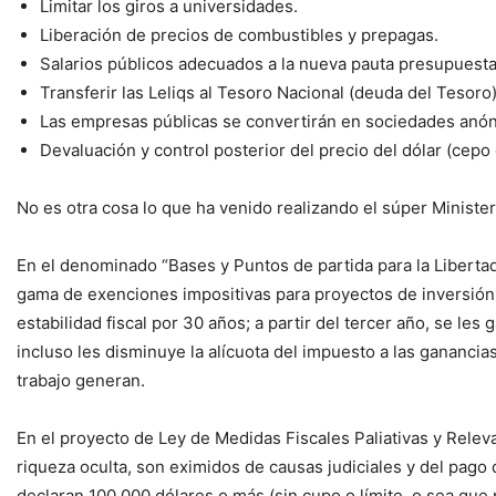
Limitar los giros a universidades.
Liberación de precios de combustibles y prepagas.
Salarios públicos adecuados a la nueva pauta presupuesta
Transferir las Leliqs al Tesoro Nacional (deuda del Tesoro
Las empresas públicas se convertirán en sociedades anónim
Devaluación y control posterior del precio del dólar (cepo
No es otra cosa lo que ha venido realizando el súper Minist
En el denominado “Bases y Puntos de partida para la Libertad
gama de exenciones impositivas para proyectos de inversión 
estabilidad fiscal por 30 años; a partir del tercer año, se les
incluso les disminuye la alícuota del impuesto a las gananci
trabajo generan.
En el proyecto de Ley de Medidas Fiscales Paliativas y Relev
riqueza oculta, son eximidos de causas judiciales y del pago 
declaran 100.000 dólares o más (sin cupo o límite, o sea que 