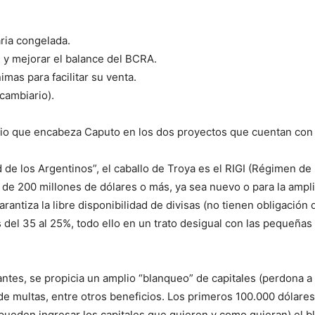
ria congelada.
) y mejorar el balance del BCRA.
as para facilitar su venta.
 cambiario).
erio que encabeza Caputo en los dos proyectos que cuentan con 
 de los Argentinos”, el caballo de Troya es el RIGI (Régimen de
de 200 millones de dólares o más, ya sea nuevo o para la ampli
 garantiza la libre disponibilidad de divisas (no tienen obligació
as del 35 al 25%, todo ello en un trato desigual con las peque
antes, se propicia un amplio “blanqueo” de capitales (perdona 
de multas, entre otros beneficios. Los primeros 100.000 dólares
pueden ingresar los capitales que quieren y como quieran) el bl