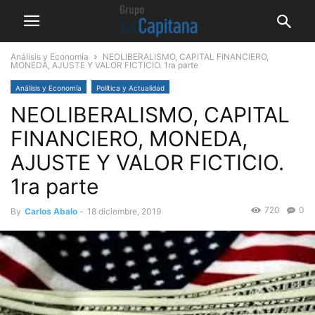
Análisis y Economía
NEOLIBERALISMO, CAPITAL FINANCIERO,
MONEDA, AJUSTE Y VALOR FICTICIO. 1ra parte
Análisis y Economía
Política y Actualidad
NEOLIBERALISMO, CAPITAL
FINANCIERO, MONEDA,
AJUSTE Y VALOR FICTICIO.
1ra parte
720
0
By
Carlos Abalo
-
18 diciembre, 2019