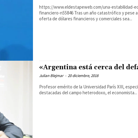
https://www.eldestapeweb.com/una-estabilidad-ec
financiero-n55846 Tras un año catastrófico y pese a una mejora de algunas variables, es imposible inferir que la
oferta de dólares financieros y comerciales sea...
«Argentina está cerca del def
Julian Blejmar
-
20 diciembre, 2018
Profesor emérito de la Universidad París XIII, espe
destacadas del campo heterodoxo, el economista...