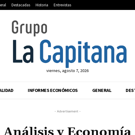
eral
Destacadas
Historia
Entrevistas
viernes, agosto 7, 2026
ALIDAD
INFORMES ECONÓMICOS
GENERAL
DES
- Advertisement -
Análisis y Economía