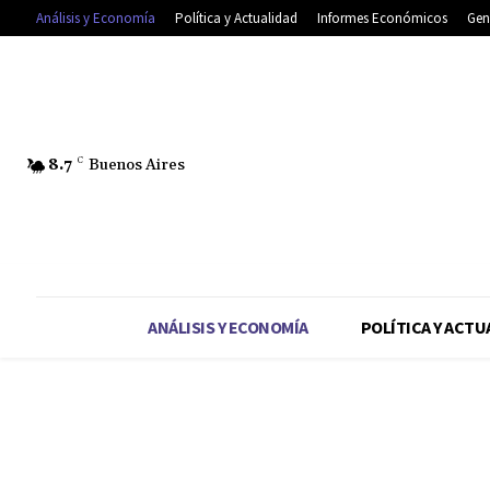
Análisis y Economía
Política y Actualidad
Informes Económicos
Gen
8.7
C
Buenos Aires
ANÁLISIS Y ECONOMÍA
POLÍTICA Y ACTU