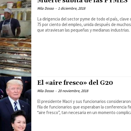
Muerte súbita de las PYMES
Mila Dosso
-
1 diciembre, 2018
La dirigencia del sector pyme de todo el país, clave
75 por ciento del empleo, unida después de muchos intentos fallidos, advirtió sobre la situación económica
que atraviesan las pequeñas y medianas industrias.
El «aire fresco» del G20
Mila Dosso
-
20 noviembre, 2018
El presidente Macri y sus funcionarios consideraron un “éxito” el paso del G20 por la Argentina. En la primera
fila de funcionarios que esperaban la conferencia f
“aire fresco”, tan necesaria en un momento complic