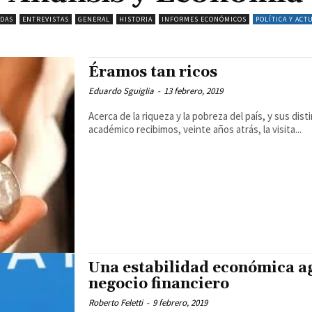
ADAS
ENTREVISTAS
GENERAL
HISTORIA
INFORMES ECONÓMICOS
POLÍTICA Y ACT
Éramos tan ricos
Eduardo Sguiglia
-
13 febrero, 2019
Acerca de la riqueza y la pobreza del país, y sus distintos responsables Lo
académico recibimos, veinte años atrás, la visita...
Una estabilidad económica ag
negocio financiero
Roberto Feletti
-
9 febrero, 2019