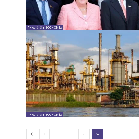
ANÁLISIS Y ECONOMÍA
ANÁLISIS Y ECONOMÍA
...
1
50
51
52