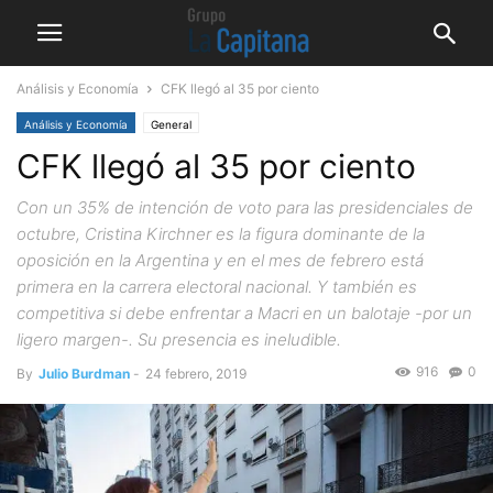
Análisis y Economía
CFK llegó al 35 por ciento
Análisis y Economía
General
CFK llegó al 35 por ciento
Con un 35% de intención de voto para las presidenciales de
octubre, Cristina Kirchner es la figura dominante de la
oposición en la Argentina y en el mes de febrero está
primera en la carrera electoral nacional. Y también es
competitiva si debe enfrentar a Macri en un balotaje -por un
ligero margen-. Su presencia es ineludible.
916
0
By
Julio Burdman
-
24 febrero, 2019