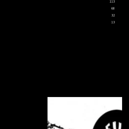
113
68
32
13