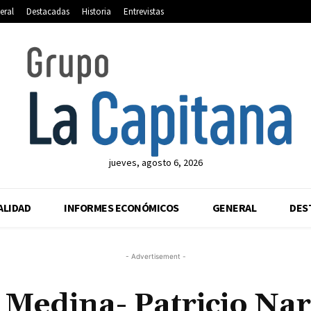
eral
Destacadas
Historia
Entrevistas
jueves, agosto 6, 2026
ALIDAD
INFORMES ECONÓMICOS
GENERAL
DES
- Advertisement -
 Medina- Patricio Na