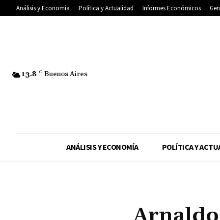
Análisis y Economía
Política y Actualidad
Informes Económicos
Gen
13.8
C
Buenos Aires
ANÁLISIS Y ECONOMÍA
POLÍTICA Y ACTU
Arnaldo