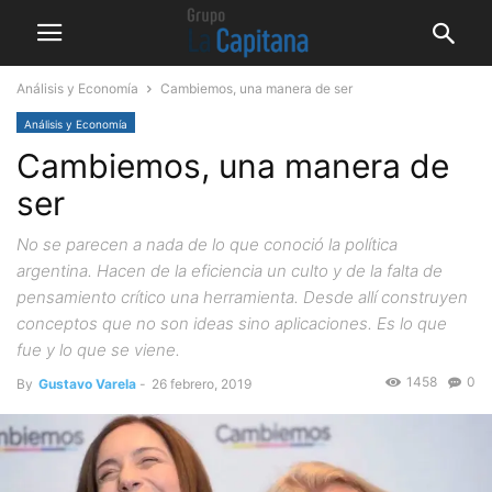
Análisis y Economía
Cambiemos, una manera de ser
Análisis y Economía
Cambiemos, una manera de
ser
No se parecen a nada de lo que conoció la política
argentina. Hacen de la eficiencia un culto y de la falta de
pensamiento crítico una herramienta. Desde allí construyen
conceptos que no son ideas sino aplicaciones. Es lo que
fue y lo que se viene.
1458
0
By
Gustavo Varela
-
26 febrero, 2019