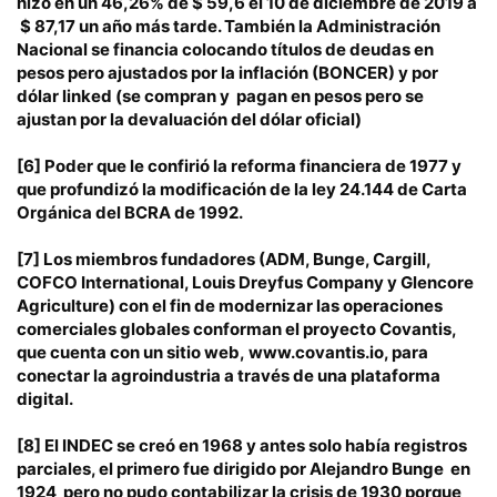
hizo en un 46,26% de $ 59,6 el 10 de diciembre de 2019 a
$ 87,17 un año más tarde. También la Administración
Nacional se financia colocando títulos de deudas en
pesos pero ajustados por la inflación (BONCER) y por
dólar linked (se compran y pagan en pesos pero se
ajustan por la devaluación del dólar oficial)
[6]
Poder que le confirió la reforma financiera de 1977 y
que profundizó la modificación de la ley 24.144 de Carta
Orgánica del BCRA de 1992.
[7]
Los miembros fundadores (ADM, Bunge, Cargill,
COFCO International, Louis Dreyfus Company y Glencore
Agriculture) con el fin de modernizar las operaciones
comerciales globales conforman el proyecto Covantis,
que cuenta con un sitio web,
www.covantis.io
, para
conectar la agroindustria a través de una plataforma
digital.
[8]
El INDEC se creó en 1968 y antes solo había registros
parciales, el primero fue dirigido por Alejandro Bunge en
1924 pero no pudo contabilizar la crisis de 1930 porque