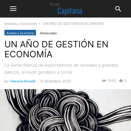
Análisis y Economía
UN AÑO DE GESTIÓN EN ECONOMÍA
Análisis y Economía
Destacadas
UN AÑO DE GESTIÓN EN
ECONOMÍA
La Santa Alianza de exportadores de cereales y grandes
bancos, el nudo gordiano a cortar
1040
0
By
Horacio Rovelli
-
13 diciembre, 2020