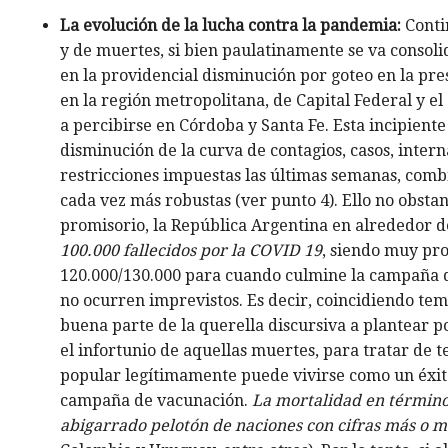
La evolución de la lucha contra la pandemia:
Contin
y de muertes, si bien paulatinamente se va consoli
en la providencial disminución por goteo en la pr
en la región metropolitana, de Capital Federal y e
a percibirse en Córdoba y Santa Fe. Esta incipient
disminución de la curva de contagios, casos, inter
restricciones impuestas las últimas semanas, com
cada vez más robustas (ver punto 4). Ello no obst
promisorio, la República Argentina en alrededor d
100.000 fallecidos por la COVID 19
, siendo muy pro
120.000/130.000 para cuando culmine la campaña 
no ocurren imprevistos. Es decir, coincidiendo te
buena parte de la querella discursiva a plantear p
el infortunio de aquellas muertes, para tratar de 
popular legítimamente puede vivirse como un éxito
campaña de vacunación.
La mortalidad en término
abigarrado pelotón de naciones con cifras más o m