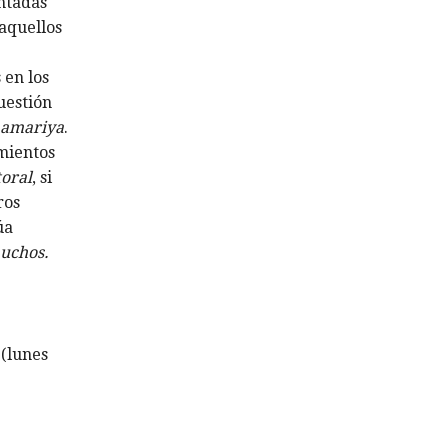
entadas
 aquellos
 en los
uestión
a amariya
.
imientos
toral
, si
ros
úa
auchos.
 (lunes