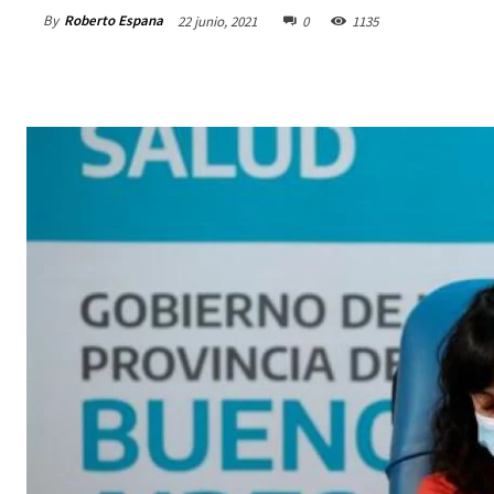
By
Roberto Espana
22 junio, 2021
0
1135