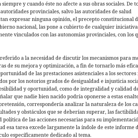
siempre y cuando éste no afecte a sus obras sociales. De t
s autoridades provinciales, salvo las autoridades de salud
tan expresar ninguna opinión, el precepto constitucional d
bierno nacional, las pone a cubierto de cualquier iniciativa
mente vinculados con las autonomías provinciales, con los 
 referido a la necesidad de discutir los mecanismos para m
ras de su mejora y optimización, a fin de tornarlo más efica
 oportunidad de las prestaciones asistenciales a los sectores
s por los notorios grados de desigualdad e injusticia soci
esibilidad y oportunidad, como de integralidad y calidad de
señalar que nadie bien nacido podría oponerse a estas enal
pretensión, correspondería analizar la naturaleza de los c
cultades y obstáculos que se deberían superar, las factibili
ad política de las acciones necesarias para su implementación
tud esa tarea excede largamente la índole de este informe 
culo específicamente dedicado al tema.