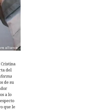
 Cristina
ta del
reforma
os de su
ador
os a lo
respecto
ro que le