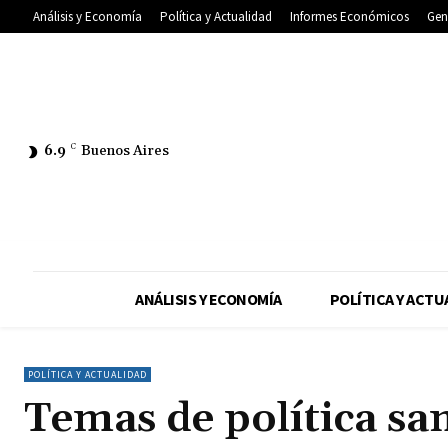
Análisis y Economía
Política y Actualidad
Informes Económicos
Gen
6.9
C
Buenos Aires
ANÁLISIS Y ECONOMÍA
POLÍTICA Y ACTU
POLÍTICA Y ACTUALIDAD
Temas de política san