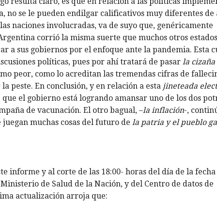
lgo resulta claro, es que en relación a las políticas implem
, no se le pueden endilgar calificativos muy diferentes de
o las naciones involucradas, va de suyo que, genéricamente
Argentina corrió la misma suerte que muchos otros estados
ar a sus gobiernos por el enfoque ante la pandemia. Esta c
scusiones políticas, pues por ahí tratará de pasar
la cizañ
mo peor, como lo acreditan las tremendas cifras de fallec
la peste. En conclusión, y en relación a esta
jineteada elec
 que el gobierno está logrando amansar uno de los dos pot
mpaña de vacunación. El otro bagual, –
la inflación
-, contin
se juegan muchas cosas del futuro de
la patria y el pueblo g
te informe y al corte de las 18:00- horas del día de la fecha
Ministerio de Salud de la Nación, y del Centro de datos de
ima actualización arroja que: