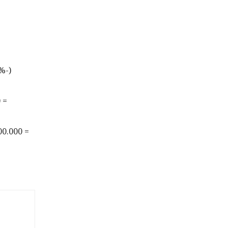
%-)
 =
00.000 =