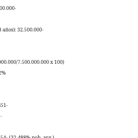
00.000-
 años): 32.500.000-
00.000/7.500.000.000 x 100)
92%
851-
-
754- (32,488% pob. arg.)