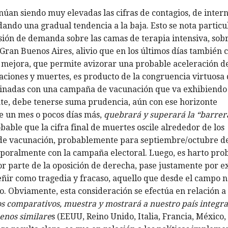
úan siendo muy elevadas las cifras de contagios, de inter
dando una gradual tendencia a la baja. Esto se nota partic
esión de demanda sobre las camas de terapia intensiva, sob
l Gran Buenos Aires, alivio que en los últimos días también
e mejora, que permite avizorar una probable aceleración de
naciones y muertes, es producto de la congruencia virtuosa 
binadas con una campaña de vacunación que va exhibiendo 
ante, debe tenerse suma prudencia, aún con ese horizonte
e un mes o pocos días más,
quebrará y superará la “barrera
bable que la cifra final de muertes oscile alrededor de los
de vacunación, probablemente para septiembre/octubre de
mporalmente con la campaña electoral. Luego, es harto pro
or parte de la oposición de derecha, pase justamente por 
teñir como tragedia y fracaso, aquello que desde el campo n
. Obviamente, esta consideración se efectúa en relación a 
s comparativos, muestra y mostrará a nuestro país integr
enos similare
s (EEUU, Reino Unido, Italia, Francia, México,