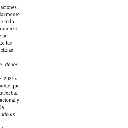
naciones
ularmente
re todo
 comenzó
 la
de las
cifras
” de los
l 2021 si
bable que
exacerbar
acional y
la
ando un