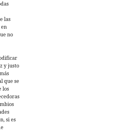
odas
e las
 en
que no
odificar
z y justo
 más
al que se
 los
tecedoras
ambios
dades
, si es
de