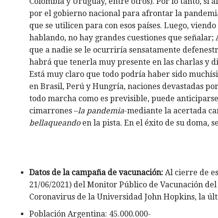
Colombia y Uruguay, entre otros). Por lo tanto, si a
por el gobierno nacional para afrontar la pandemia
que se utilicen para con esos países. Luego, viend
hablando, no hay grandes cuestiones que señalar; 
que a nadie se le ocurriría sensatamente defenestr
habrá que tenerla muy presente en las charlas y di
Está muy claro que todo podría haber sido muchísi
en Brasil, Perú y Hungría, naciones devastadas por 
todo marcha como es previsible, puede anticiparse
cimarrones –
la pandemia
-mediante la acertada ca
bellaqueando
en la pista. En el éxito de su doma, 
Datos de la campaña de vacunación:
Al cierre de es
21/06/2021) del Monitor Público de Vacunación del 
Coronavirus de la Universidad John Hopkins, la últ
Población Argentina: 45.000.000-