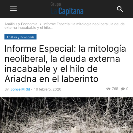
Análisis y Economía
Informe Especial: la mitología neoliberal, la deuda
externa inacabable y el hilo...
Análisis y Economía
Informe Especial: la mitología
neoliberal, la deuda externa
inacabable y el hilo de
Ariadna en el laberinto
765
0
By
Jorge M Gil
-
19 febrero, 2020