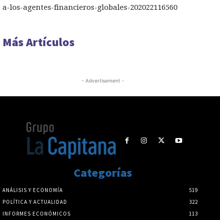
a-los-agentes-financieros-globales-202022116560
Más Artículos
- Advertisement -
Categorías
ANÁLISIS Y ECONOMÍA
519
POLÍTICA Y ACTUALIDAD
322
INFORMES ECONÓMICOS
113