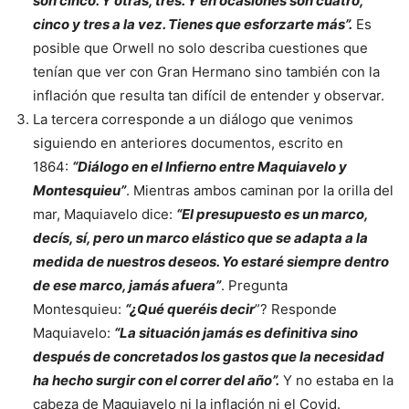
son cinco. Y otras, tres. Y en ocasiones son cuatro,
cinco y tres a la vez. Tienes que esforzarte más”.
Es
posible que
Orwell no solo describa cuestiones que
tenían que ver con Gran Hermano sino también con la
inflación que resulta tan difícil de entender y observar.
La tercera corresponde a un diálogo que venimos
siguiendo en anteriores documentos, escrito en
1864:
“Diálogo en el Infierno entre Maquiavelo y
Montesquieu”
. Mientras ambos caminan por la orilla del
mar, Maquiavelo dice:
“El presupuesto es un marco,
decís, sí, pero un marco elástico que se adapta a la
medida de nuestros deseos. Yo estaré siempre dentro
de ese marco, jamás afuera”
. Pregunta
Montesquieu:
“¿Qué queréis decir
”? Responde
Maquiavelo:
“La situación jamás es definitiva sino
después de concretados los gastos que la necesidad
ha hecho surgir con el correr del año”.
Y no estaba en la
cabeza de Maquiavelo ni la inflación ni el Covid.