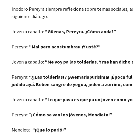
Inodoro Pereyra siempre reflexiona sobre temas sociales,
siguiente diálogo:
Joven a caballo:
“Güenas, Pereyra. ¿Cómo anda?”
Pereyra:
“Mal pero acostumbrau ¿Y usté?”
Joven a caballo:
“Me voy pa las tolderías. Y me han dicho
Pereyra:
“¿¡Las tolderías!? ¡Avemariapurisima
! ¡Época fu
jodido ayá. Beben sangre de yegua, jeden a zorrino, com
Joven a caballo:
“Lo que pasa es que pa un joven como yo,
Pereyra: “
¡Cómo se van los jóvenes, Mendieta!”
Mendieta:
“¡Que lo parió!”