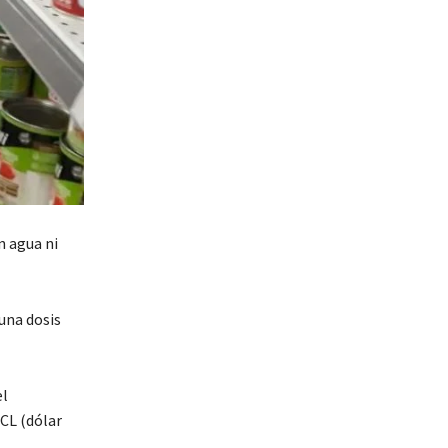
n agua ni
una dosis
el
CL (dólar