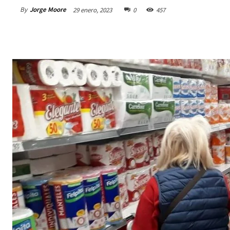
By
Jorge Moore
29 enero, 2023
0
457