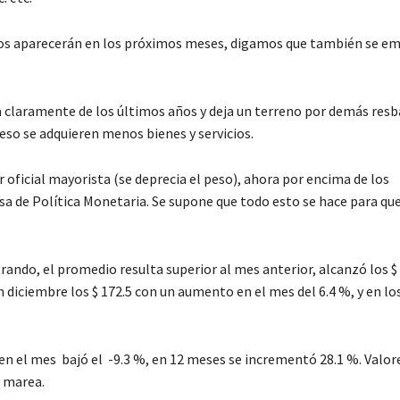
ivos aparecerán en los próximos meses, digamos que también se e
 claramente de los últimos años y deja un terreno por demás resb
eso se adquieren menos bienes y servicios.
oficial mayorista (se deprecia el peso), ahora por encima de los
sa de Política Monetaria. Se supone que todo esto se hace para qu
rando, el promedio resulta superior al mes anterior, alcanzó los $
 diciembre los $ 172.5 con un aumento en el mes del 6.4 %, y en lo
 en el mes bajó el -9.3 %, en 12 meses se incrementó 28.1 %. Valor
 marea.