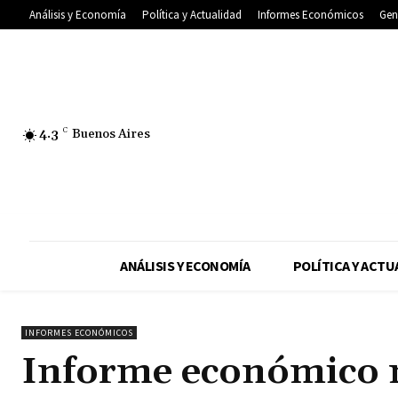
Análisis y Economía
Política y Actualidad
Informes Económicos
Gen
4.3
C
Buenos Aires
ANÁLISIS Y ECONOMÍA
POLÍTICA Y ACTU
INFORMES ECONÓMICOS
Informe económico 