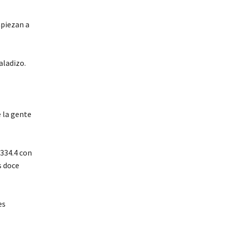
mpiezan a
aladizo.
e la gente
 334.4 con
s doce
es