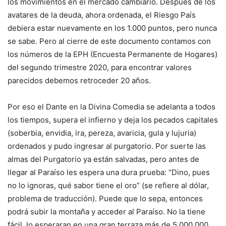
los movimientos en el mercado cambiario. Después de los
avatares de la deuda, ahora ordenada, el Riesgo País
debiera estar nuevamente en los 1.000 puntos, pero nunca
se sabe. Pero al cierre de este documento contamos con
los números de la EPH (Encuesta Permanente de Hogares)
del segundo trimestre 2020, para encontrar valores
parecidos debemos retroceder 20 años.
Por eso el Dante en la Divina Comedia se adelanta a todos
los tiempos, supera el infierno y deja los pecados capitales
(soberbia, envidia, ira, pereza, avaricia, gula y lujuria)
ordenados y pudo ingresar al purgatorio. Por suerte las
almas del Purgatorio ya están salvadas, pero antes de
llegar al Paraíso les espera una dura prueba: “Dino, pues
no lo ignoras, qué sabor tiene el oro” (se refiere al dólar,
problema de traducción). Puede que lo sepa, entonces
podrá subir la montaña y acceder al Paraíso. No la tiene
fácil, lo esperaran en una gran terraza más de 5.000.000