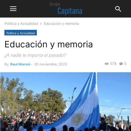
Política y Actualidad
Educación y memoria
Política y Actualidad
Educación y memoria
¿A nadie le importa el pasado?
578
0
By
Raul Moroni
-
20 noviembre, 2023