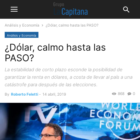
Análisis y Economía
¿Dólar, calmo hasta las PASO?
Análisis y Economía
¿Dólar, calmo hasta las
PASO?
La estabilidad de corto plazo esconde la posibilidad de
garantizar la renta en dólares, a costa de llevar al país a una
catástrofe para después de las elecciones.
868
0
By
Roberto Feletti
-
14 abril, 2019