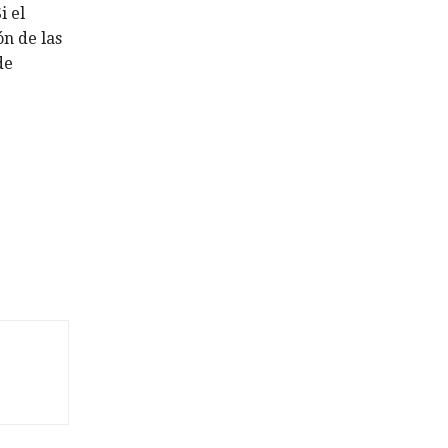
i el
ón de las
de