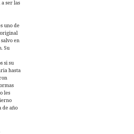
a ser las
es uno de
original
 salvo en
n. Su
s si su
ria hasta
eron
formas
o les
ierno
n de año
a