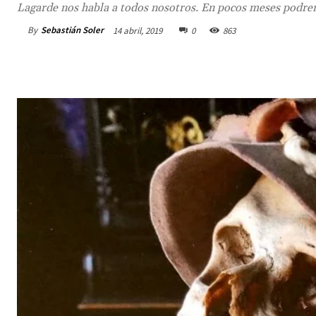
Lagarde nos habla a todos nosotros. En pocos meses podre
By
Sebastián Soler
14 abril, 2019
0
863