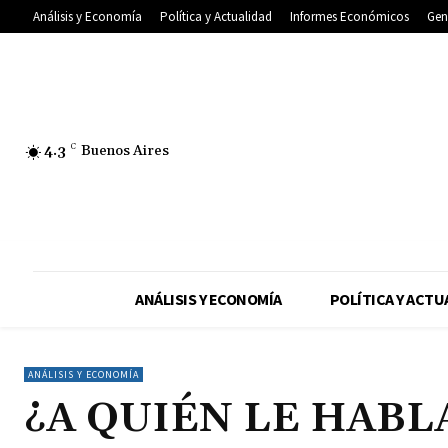
Análisis y Economía
Política y Actualidad
Informes Económicos
Gen
4.3
C
Buenos Aires
ANÁLISIS Y ECONOMÍA
POLÍTICA Y ACTU
ANÁLISIS Y ECONOMÍA
¿A QUIÉN LE HABL