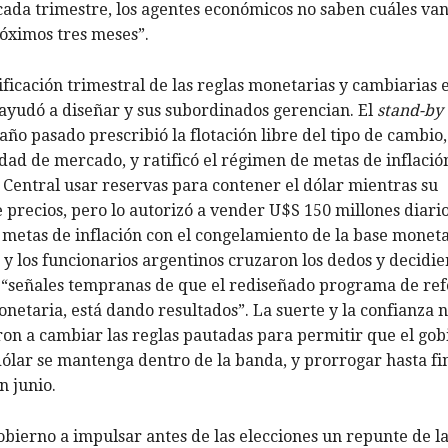
n cada trimestre, los agentes económicos no saben cuáles van 
róximos tres meses”.
icación trimestral de las reglas monetarias y cambiarias 
 ayudó a diseñar y sus subordinados gerencian. El
stand-by
ño pasado prescribió la flotación libre del tipo de cambio,
lidad de mercado, y ratificó el régimen de metas de inflació
 Central usar reservas para contener el dólar mientras su
precios, pero lo autorizó a vender U$S 150 millones diario
 metas de inflación con el congelamiento de la base moneta
o y los funcionarios argentinos cruzaron los dedos y decidi
 “señales tempranas de que el rediseñado programa de re
etaria, está dando resultados”. La suerte y la confianza n
on a cambiar las reglas pautadas para permitir que el gob
dólar se mantenga dentro de la banda, y prorrogar hasta fi
n junio.
obierno a impulsar antes de las elecciones un repunte de l