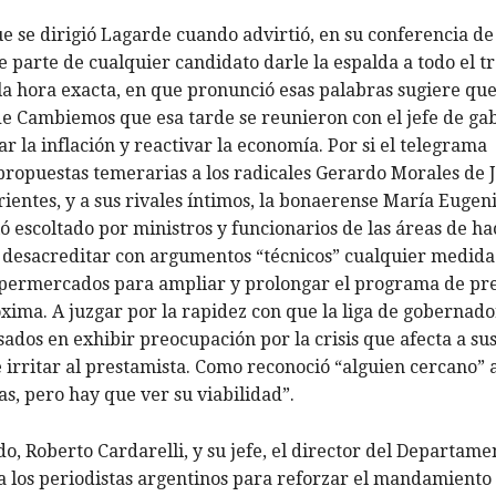
que se dirigió Lagarde cuando advirtió, en su conferencia d
e parte de cualquier candidato darle la espalda a todo el t
la hora exacta, en que pronunció esas palabras sugiere qu
de Cambiemos que esa tarde se reunieron con el jefe de ga
 la inflación y reactivar la economía. Por si el telegrama
ropuestas temerarias a los radicales Gerardo Morales de J
entes, y a sus rivales íntimos, la bonaerense María Eugeni
ó escoltado por ministros y funcionarios de las áreas de ha
de desacreditar con argumentos “técnicos” cualquier medid
supermercados para ampliar y prolongar el programa de pr
ima. A juzgar por la rapidez con que la liga de gobernado
ados en exhibir preocupación por la crisis que afecta a su
 irritar al prestamista. Como reconoció “alguien cercano” 
s, pero hay que ver su viabilidad”.
do, Roberto Cardarelli, y su jefe, el director del Departame
 los periodistas argentinos para reforzar el mandamiento