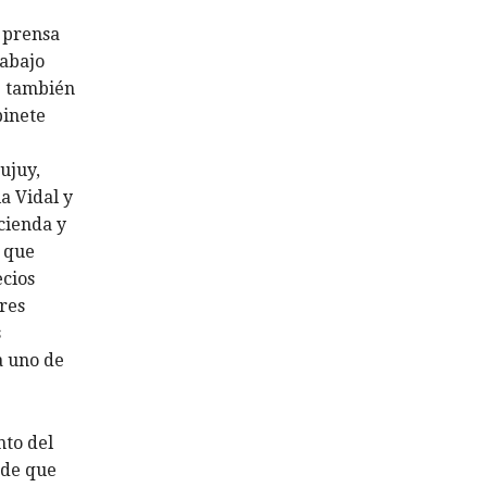
e prensa
rabajo
e también
binete
ujuy,
a Vidal y
cienda y
a que
ecios
res
s
a uno de
nto del
 de que