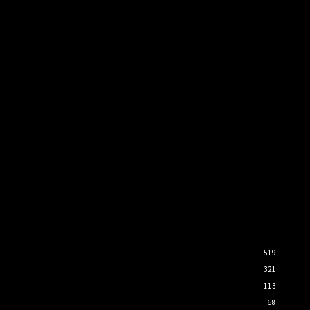
519
321
113
68