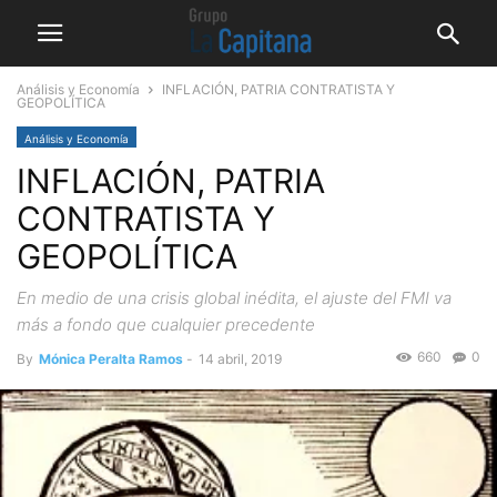
Análisis y Economía
INFLACIÓN, PATRIA CONTRATISTA Y
GEOPOLÍTICA
Análisis y Economía
INFLACIÓN, PATRIA
CONTRATISTA Y
GEOPOLÍTICA
En medio de una crisis global inédita, el ajuste del FMI va
más a fondo que cualquier precedente
660
0
By
Mónica Peralta Ramos
-
14 abril, 2019