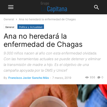
General
Ana no heredará la enfermedad de Chagas
General
Política y Actualidad
Ana no heredará la
enfermedad de Chagas
9.000 niños nacen al año con esta enfermedad olvidada.
Con las herramientas actuales se puede detener y eliminar
la transmisión de madre a hijo. Es el objetivo de una
campaña apoyada por la OMS y Unicef
936
0
By
Francisco Javier Sancho Más
-
7 marzo, 2019