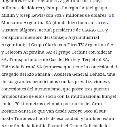
fugadores están Telefónica Argentina con 1.248,2
millones de dólares y Pampa Energía SA (del grupo
Midlin y Josep Lewis) con 903,9 millones de dólares
[2]
;
Monsanto Argentina SA (donde hizo toda su carrera
Gustavo Idígoras, actual presidente de CIARA-CEC y
conspicuo miembro del Consejo Agroindustrial
Argentino); el Grupo Clarín con DirecTV Argentina S.A.
y Telecom Argentina SA; el grupo Techint con Siderar
SA, Transportadora de Gas del Norte y Tecpetrol SA;
Hidrovía Paraná SA (empresa que tiene la concesión del
dragado del Río Paraná); Aceitera General Deheza, una
de las grandes beneficiadas con las privatizaciones y
concesiones del menemismo, que posee tres puertos
propios (uno de ellos socio con la multinacional Bunge)
en los 70 kilómetros del nodo portuario del Gran
Rosario-Santa Fe que van desde Arroyo Seco al sur
hasta Timbúes al norte de esa ciudad; y también están
Arcor SA de la familia Pagani; el Grupo Galicia de los