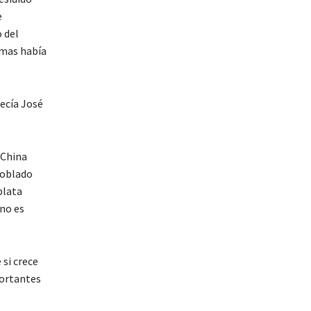
e
 del
imas había
decía José
 China
poblado
plata
rno es
 si crece
portantes