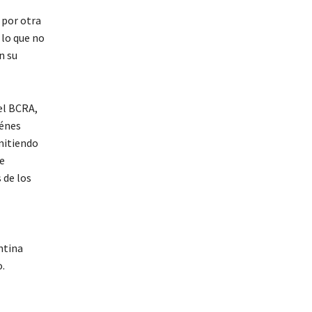
 por otra
 lo que no
n su
el BCRA,
iénes
mitiendo
de
 de los
ntina
o.