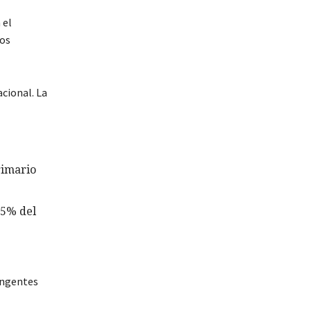
 el
los
acional. La
rimario
,5% del
ingentes