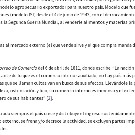
 modelo agropecuario exportador para nuestro país. Modelo que fu
nes (modelo ISI) desde el 4 de junio de 1943, con el derrocamiento
as la Segunda Guerra Mundial, al venderle alimentos y materias pr
tas al mercado externo (el que vende sirve y el que compra manda 
orreo de Comercio
del 6 de abril de 1811, donde escribe: “La nación
nte de lo que es el comercio interior auxiliado; no hay país más 
as que se llaman cultas van en busca de sus efectos. Llevándole la 
za, ostentación y lujo, su comercio interno es inmenso y el exte
mero de sus habitantes”
[2]
.
rado siempre: el país crece y distribuye el ingreso sostenidamente
o externo, se frena y/o decrece la actividad, se excluyen partes im
ales.