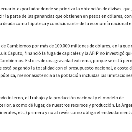
ecuario-exportador donde se prioriza la obtención de divisas, que,
tir la parte de las ganancias que obtienen en pesos en dólares, con
 la deuda como hipoteca y condicionante de la economía nacional e
o de Cambiemos por más de 100.000 millones de dólares, en la que 
is Caputo, financió la fuga de capitales y la AFIP no investigó qu
e Cambiemos. Esto es de una gravedad extrema, porque se está per
z, se está pagando la totalidad con el presupuesto nacional, a costa 
ública, menor asistencia a la población incluidas las limitaciones
do interno, el trabajo y la producción nacional y el modelo de
terior, a como dé lugar, de nuestros recursos y producción. La Arge
inerales, etc.) primero y no al revés como obliga el endeudamient