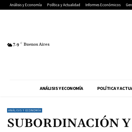
Análisis y Economía
Política y Actualidad
Informes Económicos
Gen
7.9
C
Buenos Aires
ANÁLISIS Y ECONOMÍA
POLÍTICA Y ACTU
ANÁLISIS Y ECONOMÍA
SUBORDINACIÓN Y