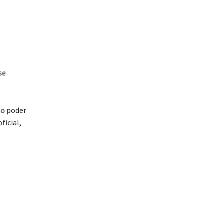
se
no poder
ficial,