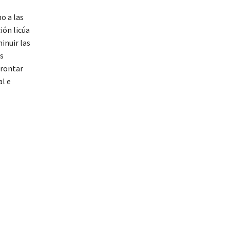
o a las
ión licúa
minuir las
as
frontar
al e