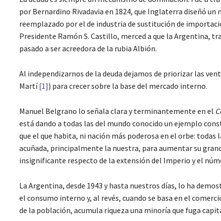
por Bernardino Rivadavia en 1824, que Inglaterra diseñó un
reemplazado por el de industria de sustitución de importacio
Presidente Ramón S. Castillo, merced a que la Argentina, tr
pasado a ser acreedora de la rubia Albión.
Al independizarnos de la deuda dejamos de priorizar las ven
Martí
[1]
) para crecer sobre la base del mercado interno.
Manuel Belgrano lo señala clara y terminantemente en el
C
está dando a todas las del mundo conocido un ejemplo consta
que el que habita, ni nación más poderosa en el orbe: todas l
acuñada, principalmente la nuestra, para aumentar su grande
insignificante respecto de la extensión del Imperio y el nú
La Argentina, desde 1943 y hasta nuestros días, lo ha demost
el consumo interno y, al revés, cuando se basa en el comerci
de la población, acumula riqueza una minoría que fuga capit