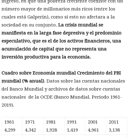
ingreso, en que una pobreza creciente coexiste con un
número mayor de millonarios más ricos (entre los
cuales está Galperín), como si esto no afectara a la
sociedad en su conjunto.
La crisis mundial se
manifiesta en la larga fase depresiva y el predominio
especulativo, que es el de los activos financieros, una
acumulación de capital que no representa una
inversión productiva para la economía.
Cuadro sobre Economía mundial
Crecimiento del PBI
mundial (% anual)
. Datos sobre las cuentas nacionales
del Banco Mundial y archivos de datos sobre cuentas
nacionales de la OCDE (Banco Mundial. Período 1961-
2019).
1961
1971
1981
1991
2001
2011
4,299
4,342
1,928
1,419
4,961
3,138