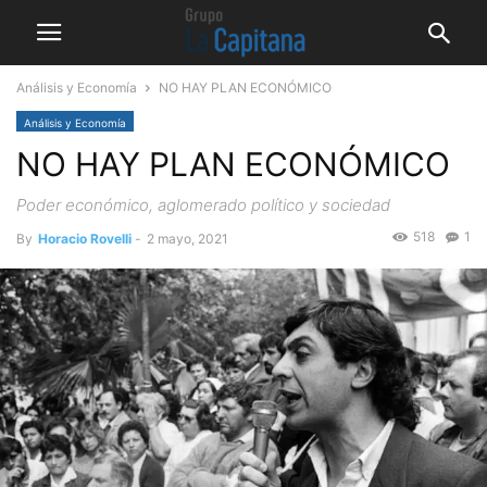
Análisis y Economía
NO HAY PLAN ECONÓMICO
Análisis y Economía
NO HAY PLAN ECONÓMICO
Poder económico, aglomerado político y sociedad
518
1
By
Horacio Rovelli
-
2 mayo, 2021