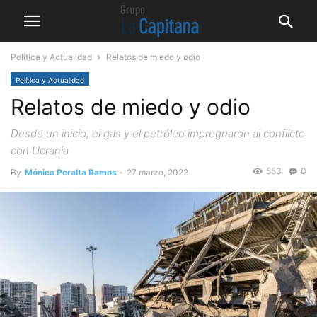
Política y Actualidad
Relatos de miedo y odio
Política y Actualidad
Relatos de miedo y odio
Desde un inicio, el gas y el petróleo impregnaron al conflicto
con Ucrania
553
0
By
Mónica Peralta Ramos
-
27 marzo, 2022