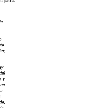
la patria.
ia
o
sta
jer
,
ay
ial
, y
sna
ra
a
da,
de