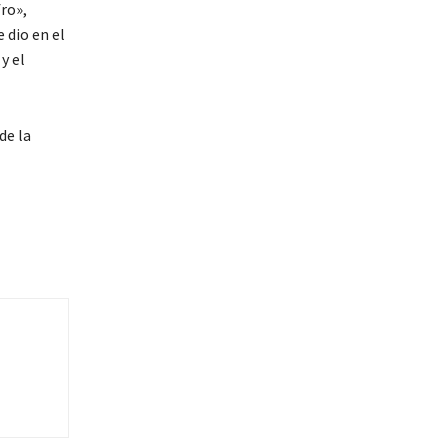
ro»,
 dio en el
y el
de la