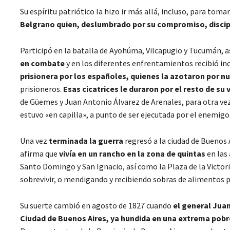
Su espíritu patriótico la hizo ir más allá, incluso, para toma
Belgrano quien, deslumbrado por su compromiso, discipli
Participó en la batalla de Ayohúma, Vilcapugio y Tucumán, 
en combate
y en los diferentes enfrentamientos recibió inc
prisionera por los españoles, quienes la azotaron por n
prisioneros.
Esas cicatrices le duraron por el resto de su v
de Güemes y Juan Antonio Álvarez de Arenales, para otra vez
estuvo «en capilla», a punto de ser ejecutada por el enemigo
Una vez
terminada la guerra
regresó a la ciudad de Buenos 
afirma que
vivía en un rancho en la zona de quintas
en las 
Santo Domingo y San Ignacio, así como la Plaza de la Victori
sobrevivir, o mendigando y recibiendo sobras de alimentos p
Su suerte cambió en agosto de 1827 cuando
el general Juan
Ciudad de Buenos Aires, ya hundida en una extrema pob