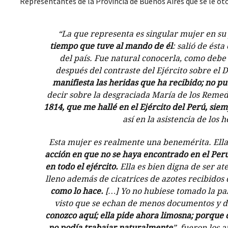
Representantes de la Provincia de Buenos Aires que se le oto
“La que representa es singular mujer en su
tiempo que tuve al mando de él
: salió de ést
del país. Fue natural conocerla, como debe 
después del contraste del Ejército sobre el
manifiesta las heridas que ha recibido; no p
decir sobre la desgraciada María de los Remed
1814, que me hallé en el Ejército del Perú, sie
así en la asistencia de los 
Esta mujer es realmente una benemérita. Ella 
acción en que no se haya encontrado en el Perú
en todo el ejército.
Ella es bien digna de ser at
lleno además de cicatrices de azotes recibidos
como lo hace.
[…] Yo no hubiese tomado la pa
visto que se echan de menos documentos y d
conozco aquí; ella pide ahora limosna; porque 
no podía trabajar naturalmente
”, fueron los