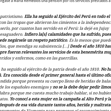
rgase a María Remedios una pensión por los servicios prestados a 
 patriotismo.
Ella ha seguido al Ejército del Perú en todo el
a con las tropas que abrieron los cimientos a la independenc
serlo, por cuantos han servido en el Perú: la dejé en Jujuy
 Desaguadero.
Infiero la[s] calamidades que ha sufrido, pues
uede negársele un respeto patriótico
. Es lo menos que pued
ios, que mendiga su subsistencia […]
Desde el año 1810 ha
mpre fueron relevantes los servicios de esta benemérita mu
heridos y enfermos, como en las guerrillas.
ha seguido al ejército de la patria desde el año 1810.
No h
. Era conocida desde el primer general hasta el último ofic
endida porque presenta su cuerpo lleno de heridas de balas
 de los españoles enemigos y
no se la debe dejar pedir limo
labra porque me cuesta mucho trabajo hablar, si no hubie
atos.
Yo conocí a esta mujer en la campaña al Alto Perú y l
después de esa vida durante tantos años, herida y maltrata
 argumentos de Viamonte para proponer el reconocimiento 