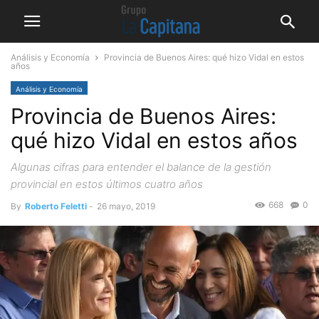
Análisis y Economía
Provincia de Buenos Aires: qué hizo Vidal en estos
años
Análisis y Economía
Provincia de Buenos Aires:
qué hizo Vidal en estos años
Algunas cifras para entender el balance de la gestión
provincial en estos últimos cuatro años
668
0
By
Roberto Feletti
-
26 mayo, 2019