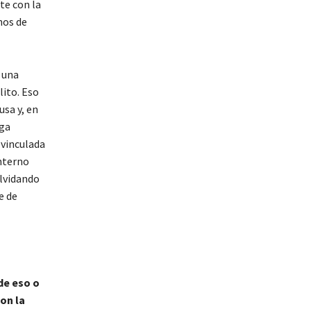
te con la
nos de
 una
lito. Eso
usa y, en
iga
 vinculada
interno
olvidando
e de
de eso o
on la