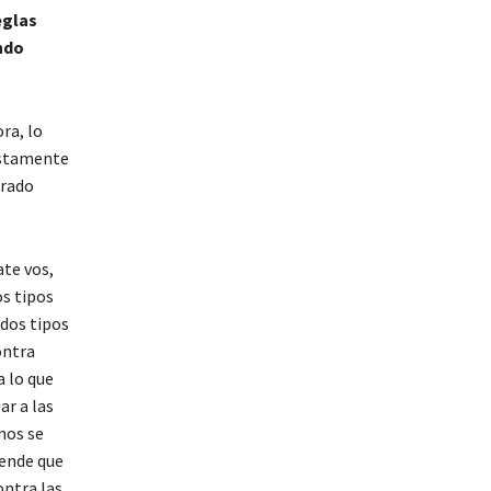
eglas
ndo
ra, lo
justamente
erado
ate vos,
os tipos
 dos tipos
ontra
a lo que
ar a las
nos se
iende que
ontra las