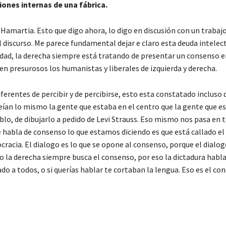
ones internas de una fábrica.
Hamartia. Esto que digo ahora, lo digo en discusión con un trabaj
el discurso. Me parece fundamental dejar e claro esta deuda intelec
edad, la derecha siempre está tratando de presentar un consenso 
ren presurosos los humanistas y liberales de izquierda y derecha.
erentes de percibir y de percibirse, esto esta constatado incluso 
veían lo mismo la gente que estaba en el centro que la gente que e
lo, de dibujarlo a pedido de Levi Strauss. Eso mismo nos pasa en t
se habla de consenso lo que estamos diciendo es que está callado el
acia. El dialogo es lo que se opone al consenso, porque el dialo
o la derecha siempre busca el consenso, por eso la dictadura habl
o a todos, o si querías hablar te cortaban la lengua. Eso es el co