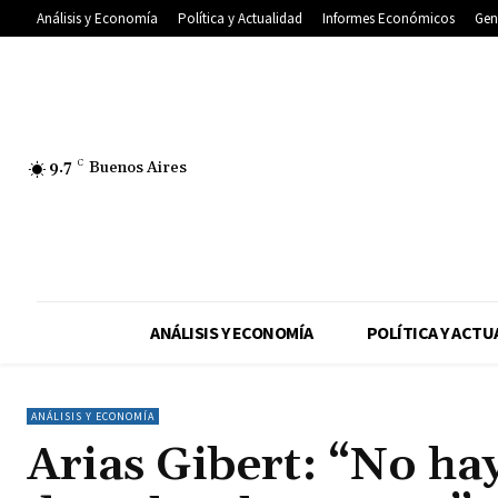
Análisis y Economía
Política y Actualidad
Informes Económicos
Gen
9.7
C
Buenos Aires
ANÁLISIS Y ECONOMÍA
POLÍTICA Y ACTU
ANÁLISIS Y ECONOMÍA
Arias Gibert: “No ha