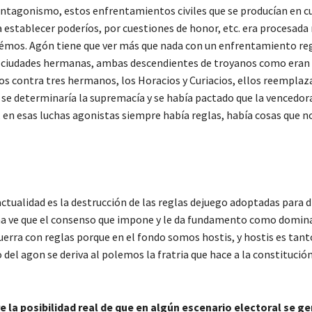
e antagonismo, estos enfrentamientos civiles que se producían en c
a establecer poderíos, por cuestiones de honor, etc. era procesad
émos. Agón tiene que ver más que nada con un enfrentamiento reg
dos ciudades hermanas, ambas descendientes de troyanos como era
s contra tres hermanos, los Horacios y Curiacios, ellos reemplaz
e se determinaría la supremacía y se había pactado que la vencedor
, en esas luchas agonistas siempre había reglas, había cosas que n
actualidad es la destrucción de las reglas dejuego adoptadas para d
cha ve que el consenso que impone y le da fundamento como domin
erra con reglas porque en el fondo somos hostis, y hostis es tant
 del agon se deriva al polemos la fratria que hace a la constitució
 la posibilidad real de que en algún escenario electoral se g