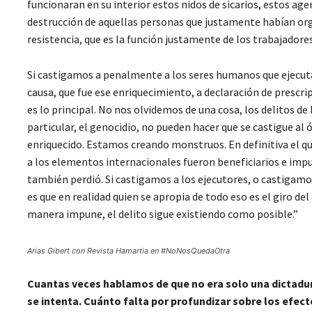
funcionaran en su interior estos nidos de sicarios, estos ag
destrucción de aquellas personas que justamente habían or
resistencia, que es la función justamente de los trabajadore
Si castigamos a penalmente a los seres humanos que ejecuta
causa, que fue ese enriquecimiento, a declaración de prescrip
es lo principal. No nos olvidemos de una cosa, los delitos d
particular, el genocidio, no pueden hacer que se castigue al ó
enriquecido. Estamos creando monstruos. En definitiva el que
a los elementos internacionales fueron beneficiarios e impu
también perdió. Si castigamos a los ejecutores, o castigam
es que en realidad quien se apropia de todo eso es el giro de
manera impune, el delito sigue existiendo como posible.”
Arias Gibert con Revista Hamartia en #NoNosQuedaOtra
Cuantas veces hablamos de que no era solo una dictadura
se intenta. Cuánto falta por profundizar sobre los efec