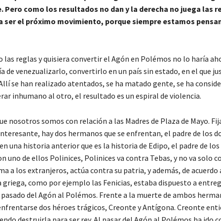
e. Pero como los resultados no dan y la derecha no juega las r
 a ser el próximo movimiento, porque siempre estamos pensa
 las reglas y quisiera convertir el Agón en Polémos no lo haría aho
a de venezualizarlo, convertirlo en un país sin estado, en el que 
 Allí se han realizado atentados, se ha matado gente, se ha consid
ar inhumano al otro, el resultado es un espiral de violencia.
e nosotros somos con relación a las Madres de Plaza de Mayo. Fij
interesante, hay dos hermanos que se enfrentan, el padre de los d
n una historia anterior que es la historia de Edipo, el padre de los
n uno de ellos Polinices, Polinices va contra Tebas, y no va solo c
ma a los extranjeros, actúa contra su patria, y además, de acuerdo 
a griega, como por ejemplo las Fenicias, estaba dispuesto a entreg
ía pasado del Agón al Polémos. Frente a la muerte de ambos herma
s enfrentarse dos héroes trágicos, Creonte y Antígona. Creonte ent
endo destruirla para ser rey. Al pasar del Agón al Polémos ha ido c