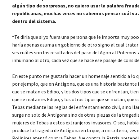
algún tipo de sorpresas, no quiero usar la palabra fraud
republicanas, muchas veces no sabemos pensar cuál va
dentro del sistema.
“Te diría que si yo fuera una persona que le importa muy poco
haría apenas asuma un gobierno de otro signo al cual tratarí
ves cuáles son los resultados del paso del Agon al Polemos.
inhumano al otro, cada vez que se hace ese pasaje de consider
En este punto me gustaría hacer un homenaje sentido a lo qu
por ejemplo, que en Antígona, que es una historia bastante 
que se matan es Edipo, y los dos tipos que se enfrentan, tiene
que se matan es Edipo, y los otros tipos que se matan, que so
Tebas mediante las reglas del enfrentamiento civil, sino lla
surge no solo de Antígona sino de otras piezas de la tragedi
mujeres de Tebas a estos extranjeros invasores. O sea, hab
produce la tragedia de Antígona en la que, a mi criterio, ve
Polinices atentó contra Tebas, fue contra la Patria pretendi