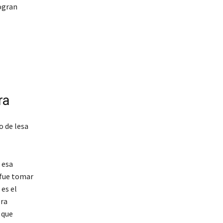
logran
ra
o de lesa
 esa
 fue tomar
es el
era
 que