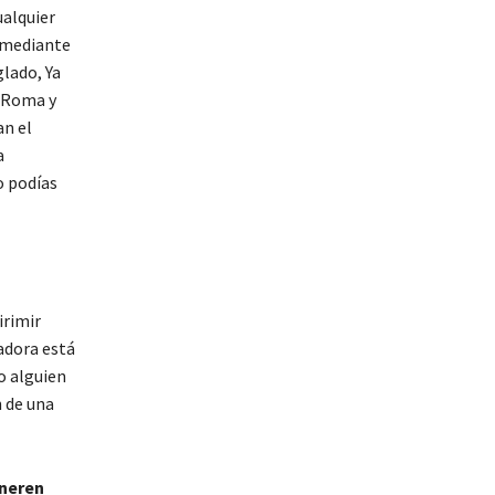
ualquier
a mediante
lado, Ya
n Roma y
an el
a
o podías
irimir
adora está
o alguien
n de una
eneren