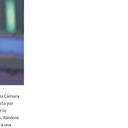
e la Cámara
sta por
e la
s
, dándole
ra una