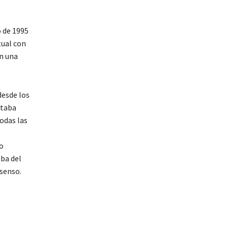
o de 1995
tual con
en una
desde los
staba
odas las
go
aba del
nsenso.