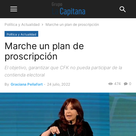
Política y Actualidad
Marche un plan de proscripción
Política y Actualidad
Marche un plan de
proscripción
El objetivo, garantizar que CFK no pueda participar de la
contienda electoral
474
0
By
Graciana Peñafort
-
24 julio, 2022