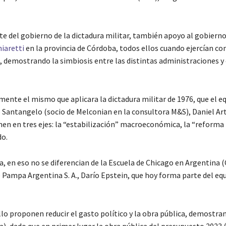
te del gobierno de la dictadura militar, también apoyo al gobierno
iaretti
en la provincia de Córdoba, todos ellos cuando ejercían c
demostrando la simbiosis entre las distintas administraciones y 
ente el mismo que aplicara la dictadura militar de 1976, que el e
o Santangelo (socio de Melconian en la consultora M&S), Daniel Ar
men en tres ejes: la “estabilización” macroeconómica, la “reforma
do.
, en eso no se diferencian de la Escuela de Chicago en Argentina (
 Pampa Argentina S. A., Darío Epstein, que hoy forma parte del eq
ello proponen reducir el gasto político y la obra pública, demostra