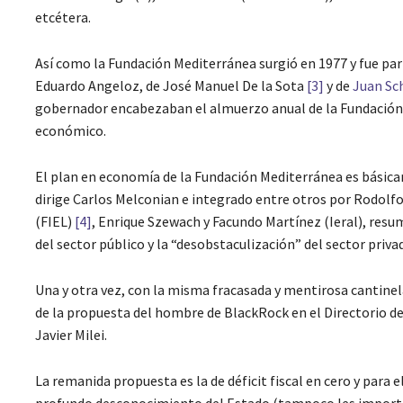
etcétera.
Así como la Fundación Mediterránea surgió en 1977 y fue par
Eduardo Angeloz, de José Manuel De la Sota
[3]
y de
Juan Sch
gobernador encabezaban el almuerzo anual de la Fundación, 
económico.
El plan en economía de la Fundación Mediterránea es básicam
dirige Carlos Melconian e integrado entre otros por Rodolf
(FIEL)
[4]
, Enrique Szewach y Facundo Martínez (Ieral), resu
del sector público y la “desobstaculización” del sector priva
Una y otra vez, con la misma fracasada y mentirosa cantinela
de la propuesta del hombre de BlackRock en el Directorio de
Javier Milei.
La remanida propuesta es la de déficit fiscal en cero y para 