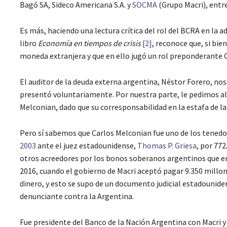
Bagó SA, Sideco Americana S.A. y
SOCMA
(Grupo Macri), entre
Es más, haciendo una lectura crítica del rol del BCRA en la 
libro
Economía en tiempos de crisis
[2]
, reconoce que, si bie
moneda extranjera y que en ello jugó un rol preponderante 
El auditor de la deuda externa argentina, Néstor Forero, nos
presentó voluntariamente. Por nuestra parte, le pedimos al j
Melconian, dado que su corresponsabilidad en la estafa de la 
Pero sí sabemos que Carlos Melconian fue uno de los tened
2003
ante el juez estadounidense,
Thomas P. Griesa
, por 77
otros acreedores por los bonos soberanos argentinos que en
2016, cuando el gobierno de Macri aceptó pagar 9.350 millon
dinero, y esto se supo de un documento judicial estadounide
denunciante contra la Argentina.
Fue presidente del Banco de la Nación Argentina con Macri y 