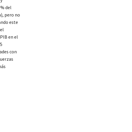
(y
2 % del
a), pero no
ando este
el
 PIB en el
85
dades con
fuerzas
más