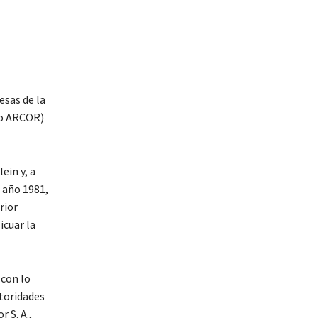
esas de la
upo ARCOR)
ein y, a
 año 1981,
rior
licuar la
 con lo
utoridades
 S. A.,