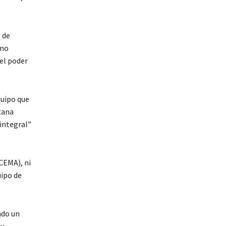
 de
omo
el poder
quipo que
tana
 integral”
CEMA), ni
uipo de
ndo un