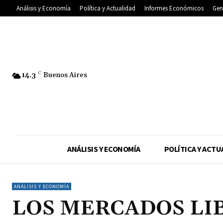
Análisis y Economía
Política y Actualidad
Informes Económicos
Gen
14.3
C
Buenos Aires
ANÁLISIS Y ECONOMÍA
POLÍTICA Y ACTU
ANÁLISIS Y ECONOMÍA
LOS MERCADOS LI