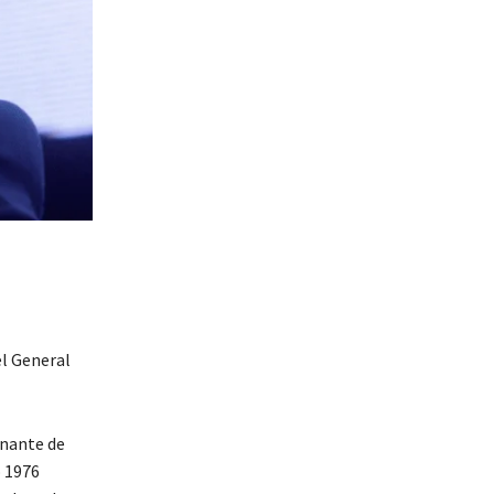
el General
inante de
o 1976