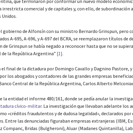
gentina, que terminaron por conformar un nuevo modelo económi
 irrestricta comercial y de capitales y, con ello, de subordinación a
s Unidos.
el gobierno de Alfonsín con su ministro Bernardo Grinspun, pero 
icados A-695, A-696, y A-697 del BCRA, se reemplazaron títulos de 
ión de Grinspun se había negado a reconocer hasta que no se supiera
l de la República Argentina”
[1]
.
el final de la dictadura por Domingo Cavallo y Dagnino Pastore, y 
or los abogados y contadores de las grandes empresas beneficiada
Banco Central de la República Argentina, Carlos Alberto Melconia
 de la entidad el informe 480/161, donde se pedía anular la investiga
tadura cívico-militar
. La investigación que llevaban adelante los 
omo «créditos fraudulentos y de dudosa legalidad», declarados po
es. Entre las denunciadas figuraban empresas extranjeras (IBM, Es
rez Companc, Bridas (Bulgheroni), Aluar (Madanes Quintanilla), La