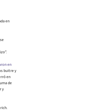
ada en
 se
izo”.
aron en
s buitre y
erró en
 suma de
r y
rich.