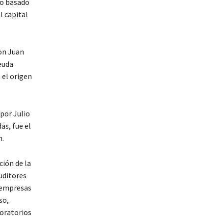
co basado
l capital
con Juan
deuda
 el origen
por Julio
s, fue el
n.
ción de la
auditores
r empresas
so,
boratorios