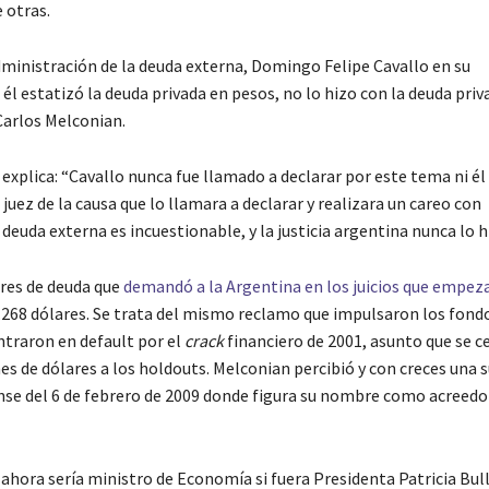
 otras.
administración de la deuda externa, Domingo Felipe Cavallo en su
n él estatizó la deuda privada en pesos, no lo hizo con la deuda priv
Carlos Melconian.
 explica: “Cavallo nunca fue llamado a declarar por este tema ni él
uez de la causa que lo llamara a declarar y realizara un careo con
deuda externa es incuestionable, y la justicia argentina nunca lo h
ores de deuda que
demandó a la Argentina en los juicios que empez
2.268 dólares. Se trata del mismo reclamo que impulsaron los fondo
traron en default por el
crack
financiero de 2001, asunto que se c
es de dólares a los holdouts. Melconian percibió y con creces una
nse del 6 de febrero de 2009 donde figura su nombre como acreedo
ahora sería ministro de Economía si fuera Presidenta Patricia Bull