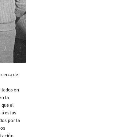
 cerca de
ilados en
en la
 que el
 a estas
dos por la
los
ntación