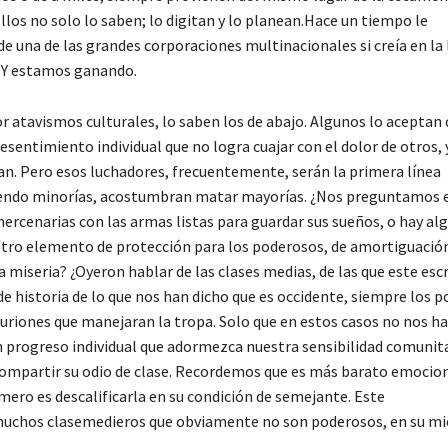
 ellos no solo lo saben; lo digitan y lo planean.Hace un tiempo le
una de las grandes corporaciones multinacionales si creía en la 
ó: Y estamos ganando.
or atavismos culturales, lo saben los de abajo. Algunos lo aceptan 
sentimiento individual que no logra cuajar con el dolor de otros, 
an. Pero esos luchadores, frecuentemente, serán la primera línea
ue siendo minorías, acostumbran matar mayorías. ¿Nos preguntamos
ercenarias con las armas listas para guardar sus sueños, o hay al
otro elemento de protección para los poderosos, de amortiguación
a miseria? ¿Oyeron hablar de las clases medias, de las que este esc
 historia de lo que nos han dicho que es occidente, siempre los 
riones que manejaran la tropa. Solo que en estos casos no nos h
 progreso individual que adormezca nuestra sensibilidad comunita
a compartir su odio de clase. Recordemos que es más barato emoci
imero es descalificarla en su condición de semejante. Este
muchos clasemedieros que obviamente no son poderosos, en su m