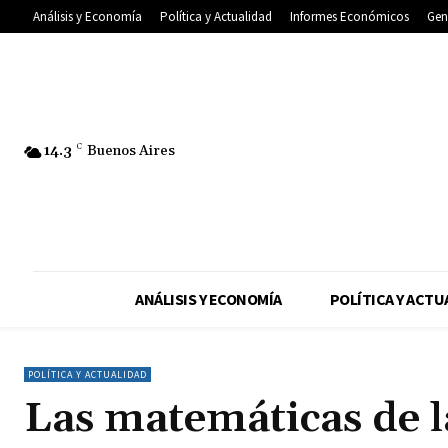
Análisis y Economía
Política y Actualidad
Informes Económicos
Gen
14.3
C
Buenos Aires
ANÁLISIS Y ECONOMÍA
POLÍTICA Y ACTU
POLÍTICA Y ACTUALIDAD
Las matemáticas de l