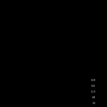
519
321
113
68
32