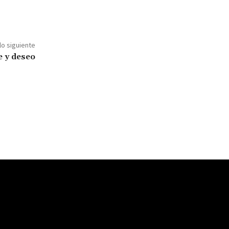
lo siguiente
e y deseo