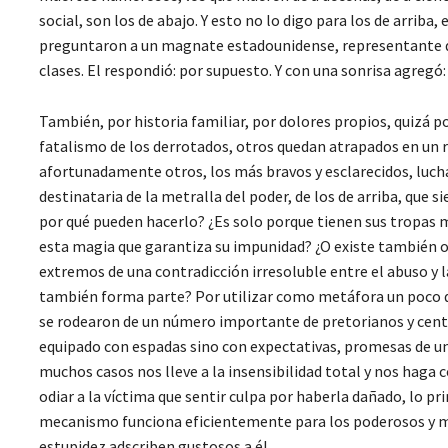
social, son los de abajo. Y esto no lo digo para los de arriba,
preguntaron a un magnate estadounidense, representante de 
clases. El respondió: por supuesto. Y con una sonrisa agreg
También, por historia familiar, por dolores propios, quizá p
fatalismo de los derrotados, otros quedan atrapados en un re
afortunadamente otros, los más bravos y esclarecidos, luch
destinataria de la metralla del poder, de los de arriba, q
por qué pueden hacerlo? ¿Es solo porque tienen sus tropas m
esta magia que garantiza su impunidad? ¿O existe también 
extremos de una contradicción irresoluble entre el abuso y l
también forma parte? Por utilizar como metáfora un poco de
se rodearon de un número importante de pretorianos y centu
equipado con espadas sino con expectativas, promesas de un
muchos casos nos lleve a la insensibilidad total y nos hag
odiar a la víctima que sentir culpa por haberla dañado, lo pr
mecanismo funciona eficientemente para los poderosos y 
estupidez adscriben gustosos a él.