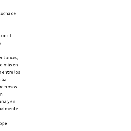
lucha de
con el
y
 entonces,
go más en
 entre los
riba
poderosos
an
ria y en
onalmente
iope