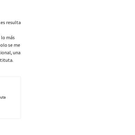
les resulta
, lo más
solo se me
ional, una
tituta.
euta