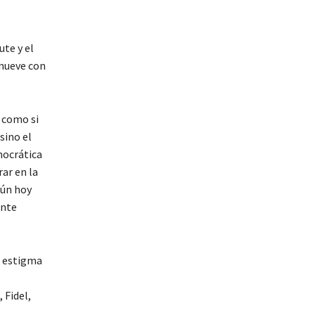
ute y el
 mueve con
, como si
sino el
mocrática
rar en la
Aún hoy
ente
s estigma
 Fidel,