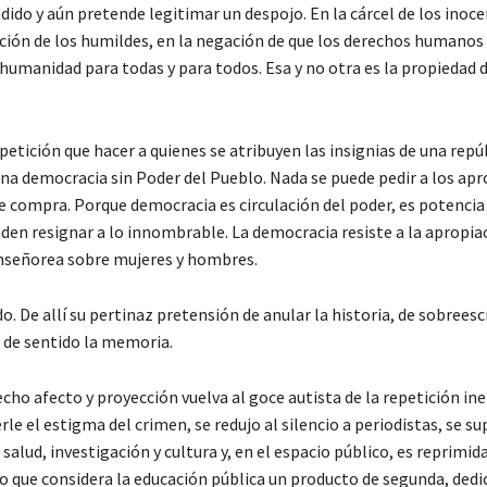
ido y aún pretende legitimar un despojo. En la cárcel de los inoce
cación de los humildes, en la negación de que los derechos humanos
umanidad para todas y para todos. Esa y no otra es la propiedad d
etición que hacer a quienes se atribuyen las insignias de una repúb
na democracia sin Poder del Pueblo. Nada se puede pedir a los ap
se compra. Porque democracia es circulación del poder, es potencia
den resignar a lo innombrable. La democracia resiste a la apropia
 enseñorea sobre mujeres y hombres.
 De allí su pertinaz pretensión de anular la historia, de sobreescr
n de sentido la memoria.
echo afecto y proyección vuelva al goce autista de la repetición ine
le el estigma del crimen, se redujo al silencio a periodistas, se s
lud, investigación y cultura y, en el espacio público, es reprimid
mo que considera la educación pública un producto de segunda, dedi