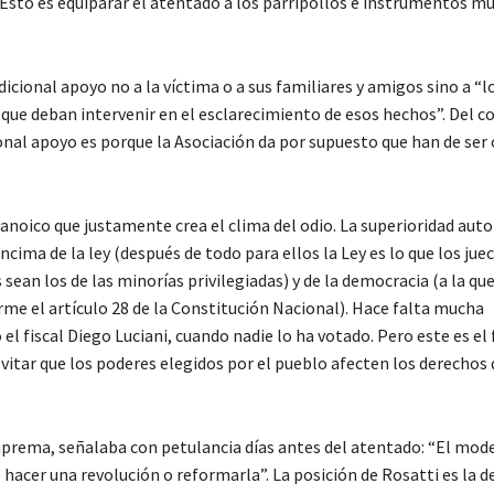
. Esto es equiparar el atentado a los parripollos e instrumentos mu
cional apoyo no a la víctima o a sus familiares y amigos sino a “l
 que deban intervenir en el esclarecimiento de esos hechos”. Del c
ional apoyo es porque la Asociación da por supuesto que han de ser
noico que justamente crea el clima del odio. La superioridad auto
ncima de la ley (después de todo para ellos la Ley es lo que los jue
sean los de las minorías privilegiadas) y de la democracia (a la qu
orme el artículo 28 de la Constitución Nacional). Hace falta mucha
l fiscal Diego Luciani, cuando nadie lo ha votado. Pero este es el 
 evitar que los poderes elegidos por el pueblo afecten los derechos 
prema, señalaba con petulancia días antes del atentado: “El mode
 hacer una revolución o reformarla”. La posición de Rosatti es la d