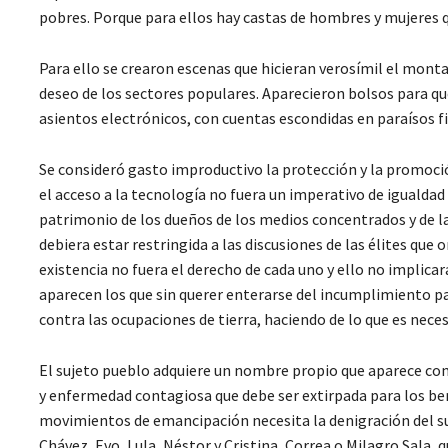
pobres. Porque para ellos hay castas de hombres y mujeres 
Para ello se crearon escenas que hicieran verosímil el montaj
deseo de los sectores populares. Aparecieron bolsos para que
asientos electrónicos, con cuentas escondidas en paraísos fi
Se consideró gasto improductivo la protección y la promoción
el acceso a la tecnología no fuera un imperativo de igualdad
patrimonio de los dueños de los medios concentrados y de la
debiera estar restringida a las discusiones de las élites que
existencia no fuera el derecho de cada uno y ello no implica
aparecen los que sin querer enterarse del incumplimiento 
contra las ocupaciones de tierra, haciendo de lo que es neces
El sujeto pueblo adquiere un nombre propio que aparece com
y enfermedad contagiosa que debe ser extirpada para los bene
movimientos de emancipación necesita la denigración del suj
Chávez, Evo, Lula, Néstor y Cristina, Correa o Milagro Sala, qu