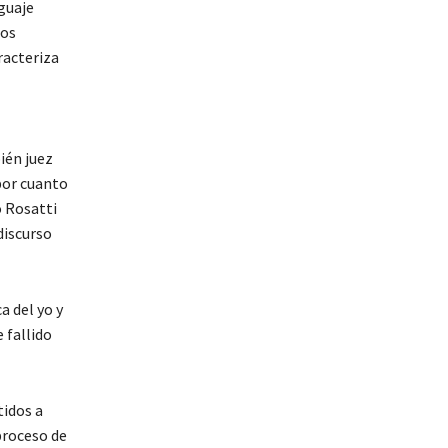
nguaje
sos
racteriza
ién juez
por cuanto
o Rosatti
discurso
a del yo y
 fallido
tidos a
 proceso de