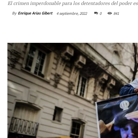
El crimen imperdonable para los detentadores del poder es 
By
Enrique Arias Gibert
4 septiembre, 2022
0
841