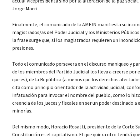
actual Vicepresidenta sino por la alteración de la paz social
Jorge Macri.
Finalmente, el comunicado de la AMFJN manifiesta su incondi
magistrados/as del Poder Judicial y los Ministerios Públicos
la frase surge que, si los magistrados requieren un incondic
presiones.
Todo el comunicado persevera en el discurso maniqueo y para
de los miembros del Partido Judicial los lleva a creerse por e
que es), de la República (a menos que los derechos afectados 
cita como principio orientador de la actividad judicial, conf
infatuación para invocar el nombre del pueblo, como lo hizo e
creencia de los jueces y fiscales en ser un poder destinado a
minorías.
Del mismo modo, Horacio Rosatti, presidente de la Corte Su
Constitución es el capitalismo. El que quiera otro tendrá que