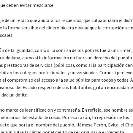
que deben evitar mezclarse.
e de un relato que anulara los recuerdos, que culpabilizara el disfr
 la forma sensible del dinero hiciera olvidar que la corrupción se
scales.
 de la igualdad, como si la sonrisa de los pobres fuera un crimen
 ciudadana, como si la información no fuera un derecho del pueblo 
s prestadoras de servicios (públicos), como si la participación de
 orbitan los colegios profesionales y universidades. Como si perseve
ra el compromiso del acceso a la salud pública para todos y todas. 
pasmoso del Estado respecto de sus habitantes gritan enconadam
idad un delito.
o marca de identificación y contraseña. En reflejo, ese nombre e
ficiarios del estado de cosas. Por esa razón, la represión de los
eto que porta el nombre del pueblo, llámese Perón, Evita, el Che,
e aún sufre la cárcel por el delito de ser originaria e irredenta.