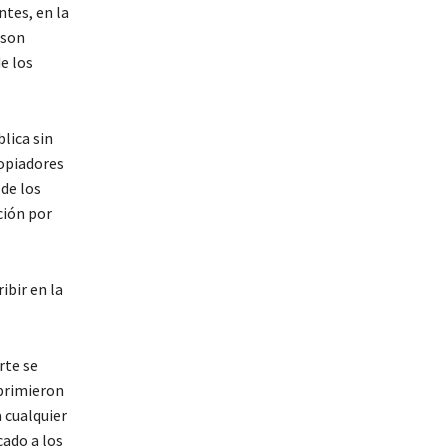
ntes, en la
 son
e los
lica sin
ropiadores
 de los
ción por
ibir en la
rte se
uprimieron
a cualquier
cado a los