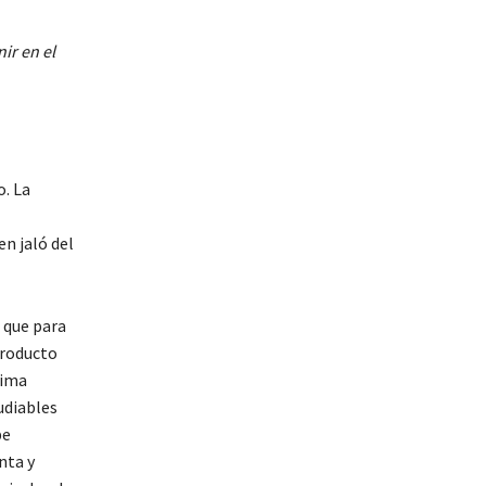
ir en el
o. La
en jaló del
 que para
producto
lima
udiables
be
nta y