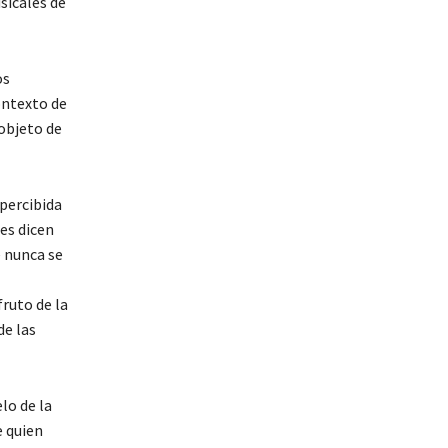
sicales de
os
ontexto de
 objeto de
percibida
ces dicen
e nunca se
fruto de la
de las
lo de la
e quien