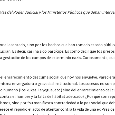
s del Poder Judicial y los Ministerios Públicos que deban interven
por el atentado, sino por los hechos que han tomado estado públic
ucran. Es decir, casi ha sido partícipe. Es como decir que los presos
 la gestación de los campos de exterminio nazis. Curiosamente, qui
l enrarecimiento del clima social que hoy nos envuelve. Pareciera
a misma envergadura o gravedad institucional. Los sucesos no son 
 humano (los kukas, la yegua, etc.) sino del enrarecimiento del c
a contra el hambre y la falta de hábitat adecuado? ¿Por qué son rep
ismos, sino por “su manifiesta contrariedad a la paz social que de
ece el repudio el acto de atentar contra la vida de una ex Preside