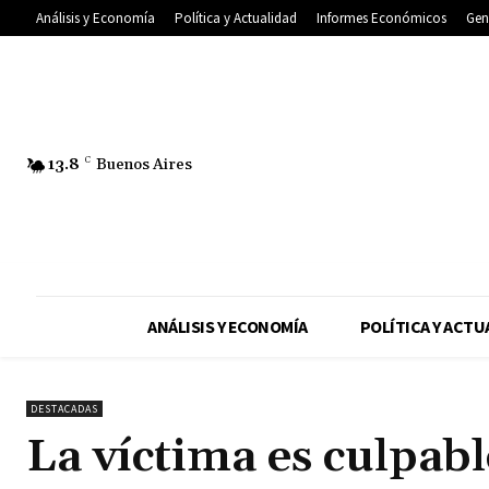
Análisis y Economía
Política y Actualidad
Informes Económicos
Gen
13.8
C
Buenos Aires
ANÁLISIS Y ECONOMÍA
POLÍTICA Y ACTU
DESTACADAS
La víctima es culpabl