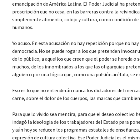
emancipación de América Latina. El Poder Judicial ha pretend
proscripción que no cesa, en las barreras contra la reivindi
simplemente alimento, cobijo y cultura, como condición de h
humanos.
Yo acuso. En esta acusación no hay repetición porque no hay p
democracia. No se puede rogar a los que pretenden invocar u
de lo público, a aquellos que creen que el poder se hereda o 
muchos, de los innombrados a los que las oligarquías preten
alguien o por una lógica que, como una pulsión acéfala, se
Eso es lo que no entenderán nunca los dictadores del mercado.
carne, sobre el dolor de los cuerpos, las marcas que cambie
Para que lo vivido sea mentira, para que el deseo colectivo h
indagó la ideología de los trabajadores del Estado para poner
y aún hoy se reducen los programas estatales de enseñanza, sa
expresión de cultura colectiva. Ese Poder Judicial es el mis