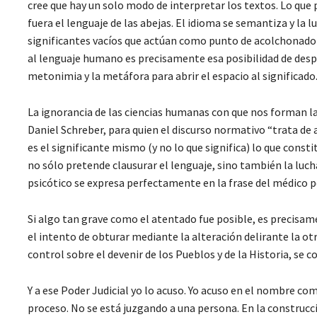
cree que hay un solo modo de interpretar los textos. Lo que 
fuera el lenguaje de las abejas. El idioma se semantiza y la 
significantes vacíos que actúan como punto de acolchonado 
al lenguaje humano es precisamente esa posibilidad de despla
metonimia y la metáfora para abrir el espacio al significado
La ignorancia de las ciencias humanas con que nos forman l
Daniel Schreber, para quien el discurso normativo “trata de
es el significante mismo (y no lo que significa) lo que cons
no sólo pretende clausurar el lenguaje, sino también la lucha
psicótico se expresa perfectamente en la frase del médico p
Si algo tan grave como el atentado fue posible, es precisam
el intento de obturar mediante la alteración delirante la ot
control sobre el devenir de los Pueblos y de la Historia, se c
Y a ese Poder Judicial yo lo acuso. Yo acuso en el nombre c
proceso. No se está juzgando a una persona. En la construcció