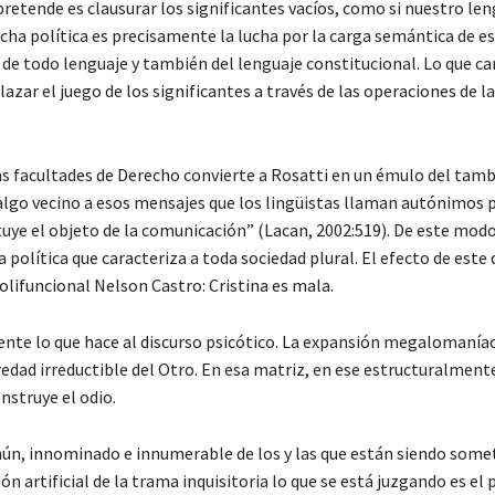
pretende es clausurar los significantes vacíos, como si nuestro le
lucha política es precisamente la lucha por la carga semántica de e
de todo lenguaje y también del lenguaje constitucional. Lo que ca
zar el juego de los significantes a través de las operaciones de la
.
as facultades de Derecho convierte a Rosatti en un émulo del tamb
 algo vecino a esos mensajes que los lingüistas llaman autónimos 
tituye el objeto de la comunicación” (Lacan, 2002:519). De este mod
 política que caracteriza a toda sociedad plural. El efecto de este 
olifuncional Nelson Castro: Cristina es mala.
ente lo que hace al discurso psicótico. La expansión megalomaníac
redad irreductible del Otro. En esa matriz, en ese estructuralmente
onstruye el odio.
omún, innominado e innumerable de los y las que están siendo some
n artificial de la trama inquisitoria lo que se está juzgando es el