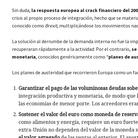
Sin duda,
la respuesta europea al crack financiero del 20
crisis al propio proceso de integración, hecho que se materi
conocido como
Brexit
, multiplicándose los movimientos naci
La solución al derrumbe de la demanda interna no fue la im
recuperaran rápidamente a la actividad: Por el contrario,
se
monetaria
, conocidos genéricamente como “
planes de au
Los planes de austeridad que recorrieron Europa como un fa
Garantizar el pago de las voluminosas deudas sob
integración productiva y monetaria, de modo que 
las economías de menor porte. Los acreedores eran
Sostener el valor del euro como moneda de reserv
como alimentos y energía, requiere un euro fuerte
extra-Unión no dependen del valor de la moneda 
el valor agregado
de las ventas al exterior. El apor