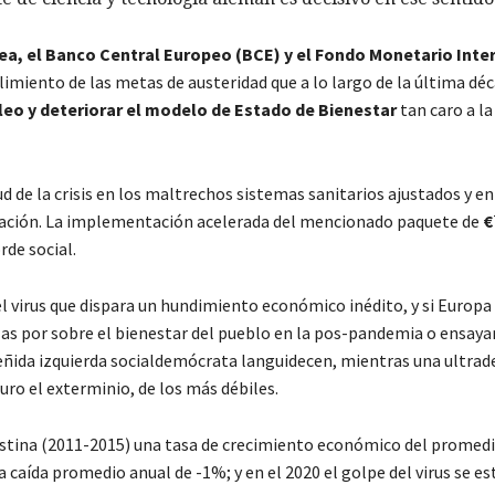
a, el Banco Central Europeo (BCE) y el Fondo Monetario Inte
limiento de las metas de austeridad que a lo largo de la última dé
leo y deteriorar el modelo de Estado de Bienestar
tan caro a la
 de la crisis en los maltrechos sistemas sanitarios ajustados y en
blación. La implementación acelerada del mencionado paquete de
€
de social.
 el virus que dispara un hundimiento económico inédito, y si Europa
nzas por sobre el bienestar del pueblo en la pos-pandemia o ensaya
steñida izquierda socialdemócrata languidecen, mientras una ultra
uro el exterminio, de los más débiles.
istina (2011-2015) una tasa de crecimiento económico del promedi
a caída promedio anual de -1%; y en el 2020 el golpe del virus se e