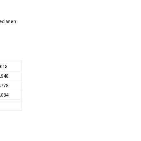
eciar en
018
.948
.778
.084