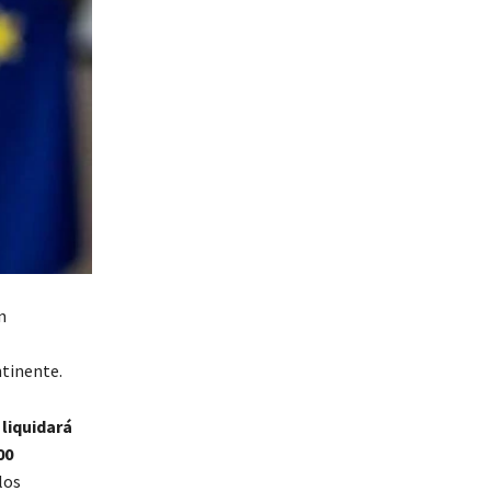
n
ntinente.
liquidará
00
los