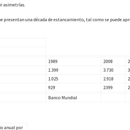
r asimetrías.
e presentan una década de estancamiento, tal como se puede apr
1989
2008
2
1.399
3.730
3
1.025
2.918
2
929
2399
2
Banco Mundial
io anual por