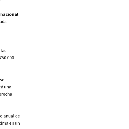
rnacional
cada
 las
750.000
 se
rá una
derecha
o anual de
stima en un