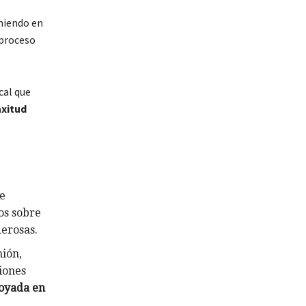
niendo en
 proceso
cal que
axitud
de
os sobre
erosas.
nión,
iones
poyada en
.