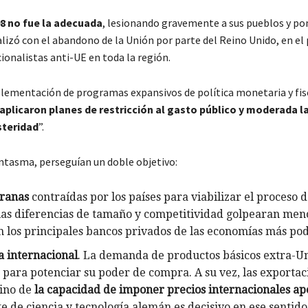
08 no fue la adecuada
, lesionando gravemente a sus pueblos y po
alizó con el abandono de la Unión por parte del Reino Unido, en el
onalistas anti-UE en toda la región.
plementación de programas expansivos de política monetaria y fis
 aplicaron planes de restricción al gasto público y moderada l
steridad
”.
ntasma, perseguían un doble objetivo:
eranas
contraídas por los países para viabilizar el proceso 
las diferencias de tamaño y competitividad golpearan men
 los principales bancos privados de las economías más pod
a internacional
. La demanda de productos básicos extra-U
 para potenciar su poder de compra. A su vez, las exportac
sino de
la capacidad de imponer precios internacionales a
te de ciencia y tecnología alemán es decisivo en ese sentido