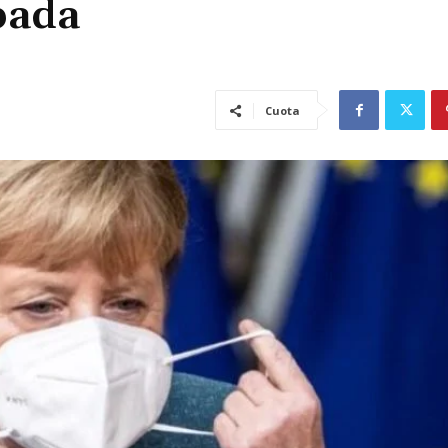
bada
Cuota