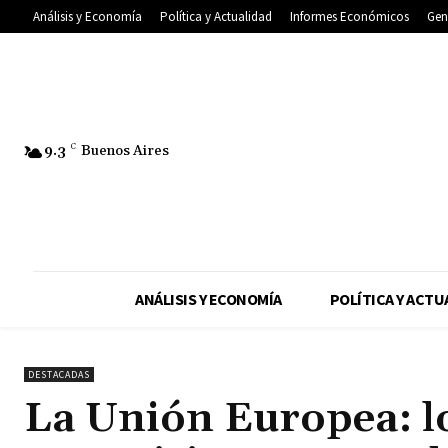
Análisis y Economía
Política y Actualidad
Informes Económicos
Gen
9.3
C
Buenos Aires
ANÁLISIS Y ECONOMÍA
POLÍTICA Y ACTU
DESTACADAS
La Unión Europea: lo