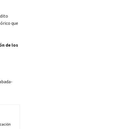
édito
tórico que
ón de los
abada-
icación