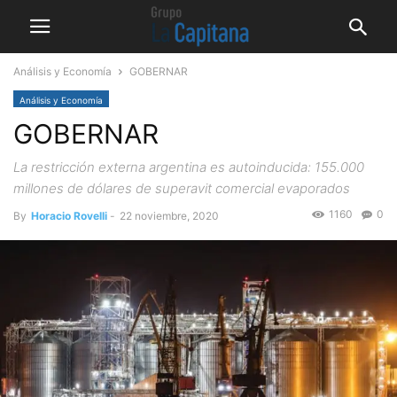
Análisis y Economía
GOBERNAR
Análisis y Economía
GOBERNAR
La restricción externa argentina es autoinducida: 155.000
millones de dólares de superavit comercial evaporados
1160
0
By
Horacio Rovelli
-
22 noviembre, 2020