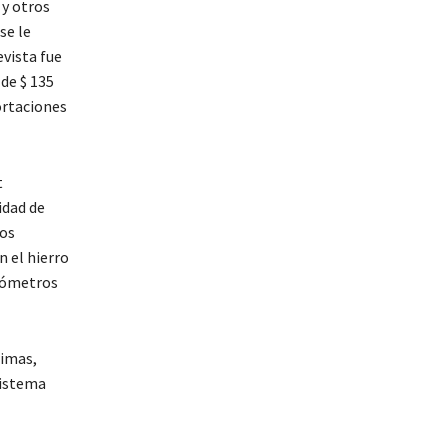
 y otros
se le
evista fue
 de $ 135
ortaciones
t
idad de
sos
 el hierro
ilómetros
rimas,
sistema