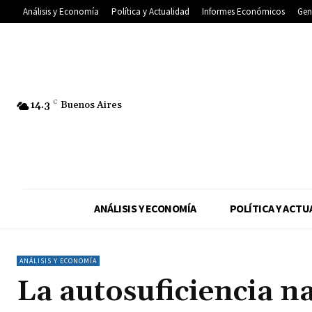
Análisis y Economía
Política y Actualidad
Informes Económicos
Gen
14.3
C
Buenos Aires
ANÁLISIS Y ECONOMÍA
POLÍTICA Y ACTU
ANÁLISIS Y ECONOMÍA
La autosuficiencia n