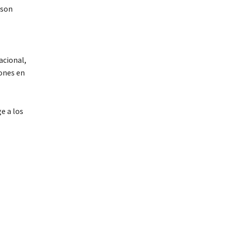
 son
acional,
iones en
e a los