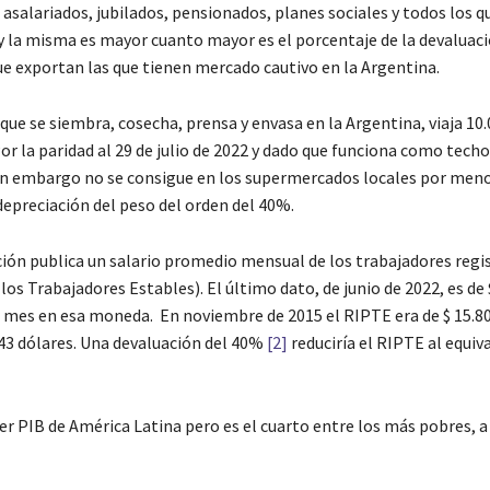
 asalariados, jubilados, pensionados, planes sociales y todos los q
 y la misma es mayor cuanto mayor es el porcentaje de la devaluaci
e exportan las que tienen mercado cautivo en la Argentina.
, que se siembra, cosecha, prensa y envasa en la Argentina, viaja 10
or la paridad al 29 de julio de 2022 y dado que funciona como techo
 sin embargo no se consigue en los supermercados locales por meno
depreciación del peso del orden del 40%.
ación publica un salario promedio mensual de los trabajadores regi
Trabajadores Estables). El último dato, de junio de 2022, es de 
or mes en esa moneda. En noviembre de 2015 el RIPTE era de $ 15.8
.743 dólares. Una devaluación del 40%
[2]
reduciría el RIPTE al equiv
cer PIB de América Latina pero es el cuarto entre los más pobres, a