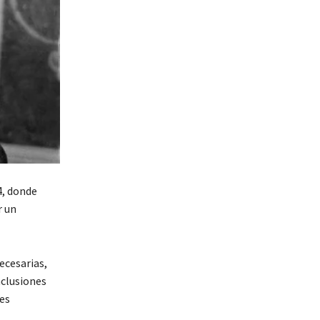
4, donde
r un
ecesarias,
nclusiones
 es