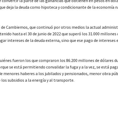
r convertir la parte de las ganancias que obtienen en pesos en dól
 que deja la deuda como hipoteca y condicionante de la economía n
o de Cambiemos, que continuó por otros medios la actual administ
enido hasta el 30 de junio de 2022 que superó los 31.000 millones 
ar intereses de la deuda externa, sino que ese pago de intereses 
 quiénes fueron los que compraron los 86.200 millones de dólares d
ue se está permitiendo convalidar la fuga y a la vez, se está pag
de menores haberes a los jubilados y pensionados, menor obra púb
los subsidios a la energía y al transporte.