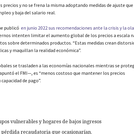
s precios y no se frena la misma adoptando medidas de ajuste que
pleo y baja del salario real.
ue publicó
en junio 2022 sus recomendaciones ante la crisis y la ola
ernos intenten limitar el aumento global de los precios a escala n
ectos sobre determinados productos. “Estas medidas crean distors
licas y maquillan la realidad económica”.
lobales se trasladen a las economías nacionales mientras se proteg
—apuntó el FMI—, es “menos costoso que mantener los precios
 capacidad de pago”.
upos vulnerables y hogares de bajos ingresos
 pérdida recaudatoria que ocasionarían.