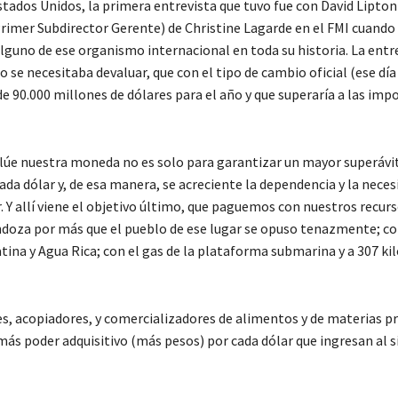
stados Unidos, la primera entrevista que tuvo fue con David Lipton
Primer Subdirector Gerente) de Christine Lagarde en el FMI cuando 
lguno de ese organismo internacional en toda su historia. La entr
se necesitaba devaluar, que con el tipo de cambio oficial (ese día
e 90.000 millones de dólares para el año y que superaría a las imp
valúe nuestra moneda no es solo para garantizar un mayor superávi
ada dólar y, de esa manera, se acreciente la dependencia y la neces
 Y allí viene el objetivo último, que paguemos con nuestros recur
ndoza por más que el pueblo de ese lugar se opuso tenazmente; con
matina y Agua Rica; con el gas de la plataforma submarina y a 307 k
res, acopiadores, y comercializadores de alimentos y de materias p
 más poder adquisitivo (más pesos) por cada dólar que ingresan al 