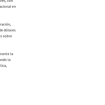
ares, con
acional en
ración,
de dólares
es sobre
urante la
ando la
lica,