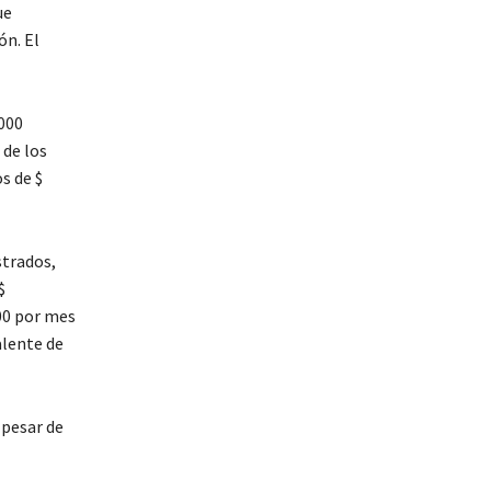
ue
ón. El
.000
 de los
s de $
strados,
$
00 por mes
alente de
 pesar de