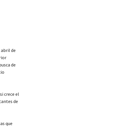
abril de
rior
 busca de
cio
i crece el
rtantes de
sas que