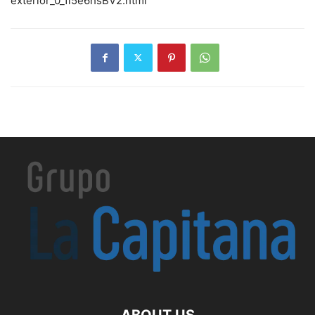
exterior_0_1l5e6hsBV2.html
ABOUT US