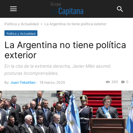
Política y Actualidad
La Argentina no tiene política exterior
Política y Actualidad
La Argentina no tiene política
exterior
En la cita de la extrema derecha, Javier Milei asumió
posturas incomprensibles.
240
0
By
Juan Tokatlian
-
18 marzo, 2025