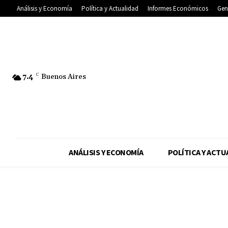
Análisis y Economía
Política y Actualidad
Informes Económicos
Gen
7.4
C
Buenos Aires
ANÁLISIS Y ECONOMÍA
POLÍTICA Y ACTU