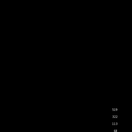
519
322
113
68