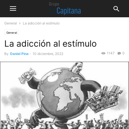
General
La adicción al estímulo
General
La adicción al estímulo
1147
0
By
Daniel Pina
-
10 diciembre, 2022