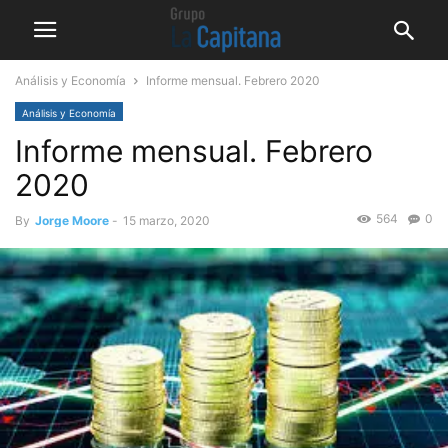
Análisis y Economía
Informe mensual. Febrero 2020
Análisis y Economía
Informe mensual. Febrero
2020
564
0
By
Jorge Moore
-
15 marzo, 2020