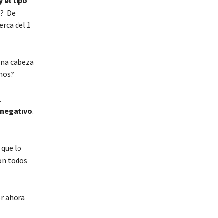
y
el tipo
5? De
erca del 1
 una cabeza
imos?
.
 negativo
.
 que lo
ron todos
or ahora