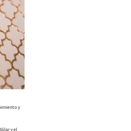
nimiento y
ólar y el