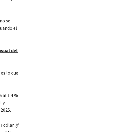
mo se
cuando el
sual del
 es lo que
 al 1.4 %
l y
 2025.
 dólar. ¿Y