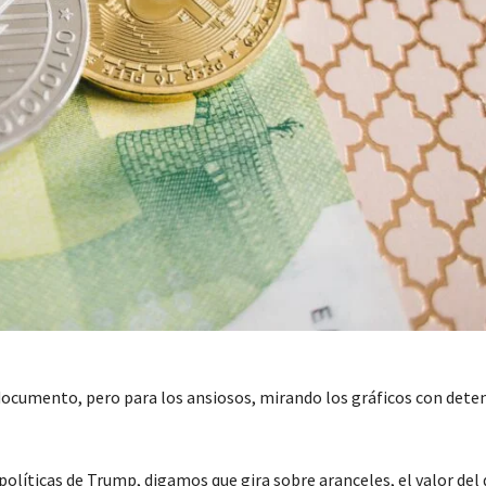
cumento, pero para los ansiosos, mirando los gráficos con dete
líticas de Trump, digamos que gira sobre aranceles, el valor del d