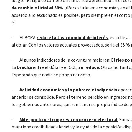
luego? El tipo de cambio oficial se fue apreciando en el cor
de cambio oficial el 58%
.
¿Persistirán en economía y en el
acuerdo a lo escuchado es posible, pero siempre en el corto 
%.
· El BCRA
reduce la tasa nominal de interés
, esto lleva
al dólar. Con los valores actuales proyectados, sería el 35 %
· Algunos indicadores de la coyuntura mejoran: El
riesgo 
La
brecha
entre el dólar y el CCL,
se reduce
. Otros no tanto,
Esperando que nadie se ponga nervioso.
·
Actividad económica y la pobreza e indigencia
aparece
anterior se consolide. Pero el terreno perdido en ingresos no
los gobiernos anteriores, quieren tener su propio índice de p
·
Milei por lo visto ingresa en proceso electoral
. Suma
mantiene credibilidad elevada y la ayuda de la oposición disp