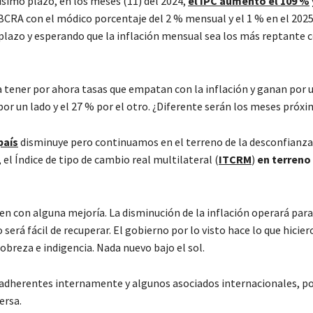
tísimo plazo, en los meses (11) del 2024,
el IPC aumentó el 109 %
 BCRA con el módico porcentaje del 2 % mensual y el 1 % en el 202
plazo y esperando que la inflación mensual sea los más reptante c
 a tener por ahora tasas que empatan con la inflación y ganan por
 por un lado y el 27 % por el otro. ¿Diferente serán los meses próx
país
disminuye pero continuamos en el terreno de la desconfianza
 el Índice de tipo de cambio real multilateral (
ITCRM
)
en terreno
n con alguna mejoría. La disminución de la inflación operará para
 será fácil de recuperar. El gobierno por lo visto hace lo que hicie
obreza e indigencia. Nada nuevo bajo el sol.
 adherentes internamente y algunos asociados internacionales, p
ersa.