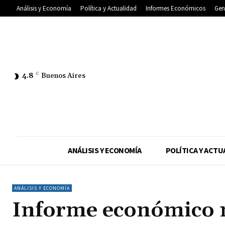
Análisis y Economía
Política y Actualidad
Informes Económicos
Gen
4.8
C
Buenos Aires
ANÁLISIS Y ECONOMÍA
POLÍTICA Y ACTU
ANÁLISIS Y ECONOMÍA
Informe económico 