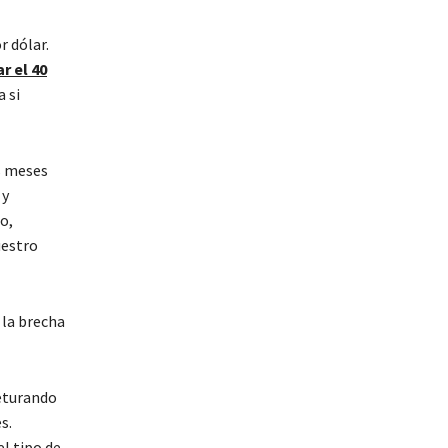
r dólar.
ar el 40
 si
s meses
 y
o,
uestro
 la brecha
jeturando
s.
l tipo de