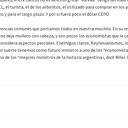
CCL, el turista, el de los arbolitos, el utilizado para comprar en los 
o y para el largo plazo. Y por si fuera poco el dólar CEPO.
eencias comunes que portamos todos en nuestra mochila. En su re
i no deja muñeco con cabeza, y son pocos los economistas que le c
o considera aspectos parciales. Enemigos claros, Keynesianismos, l
 Por suerte tenemos como futuro ministro a uno de los “economist
o de los “mejores ministros de la historia argentina», dixit Milei. 