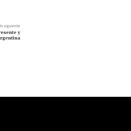
lo siguiente
resente y
Argentina