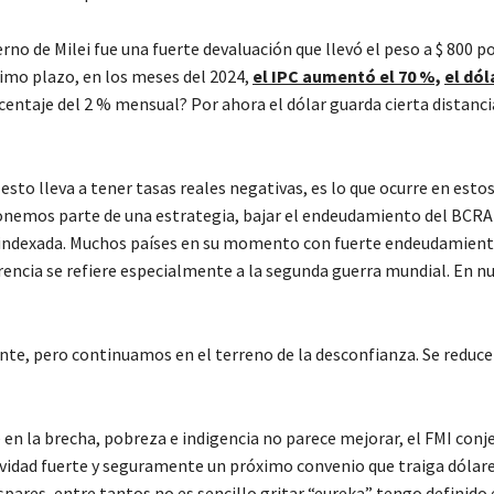
 de Milei fue una fuerte devaluación que llevó el peso a $ 800 po
simo plazo, en los meses del 2024,
el IPC aumentó el 70 %,
el dól
entaje del 2 % mensual? Por ahora el dólar guarda cierta distancia
to lleva a tener tasas reales negativas, es lo que ocurre en esto
onemos parte de una estrategia, bajar el endeudamiento del BCRA
á indexada. Muchos países en su momento con fuerte endeudamient
erencia se refiere especialmente a la segunda guerra mundial. En n
nte, pero continuamos en el terreno de la desconfianza. Se reduce
en la brecha, pobreza e indigencia no parece mejorar, el FMI con
tividad fuerte y seguramente un próximo convenio que traiga dólare
ares, entre tantos no es sencillo gritar “eureka” tengo definido e