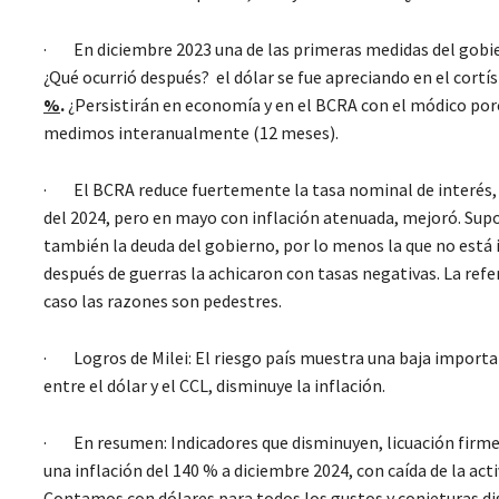
· En diciembre 2023 una de las primeras medidas del gobierno
¿Qué ocurrió después? el dólar se fue apreciando en el cortí
%
.
¿Persistirán en economía y en el BCRA con el módico porc
medimos interanualmente (12 meses).
· El BCRA reduce fuertemente la tasa nominal de interés, es
del 2024, pero en mayo con inflación atenuada, mejoró. Sup
también la deuda del gobierno, por lo menos la que no est
después de guerras la achicaron con tasas negativas. La ref
caso las razones son pedestres.
· Logros de Milei: El riesgo país muestra una baja importa
entre el dólar y el CCL, disminuye la inflación.
· En resumen: Indicadores que disminuyen, licuación firme 
una inflación del 140 % a diciembre 2024, con caída de la ac
Contamos con dólares para todos los gustos y conjeturas disp