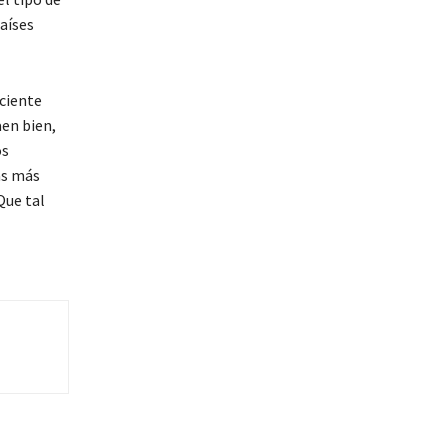
países
ciente
aen bien,
os
as más
Que tal