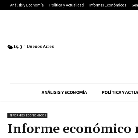
Análisis y Economía
Política y Actualidad
Informes Económicos
Gen
14.3
C
Buenos Aires
ANÁLISIS Y ECONOMÍA
POLÍTICA Y ACTU
INFORMES ECONÓMICOS
Informe económico 