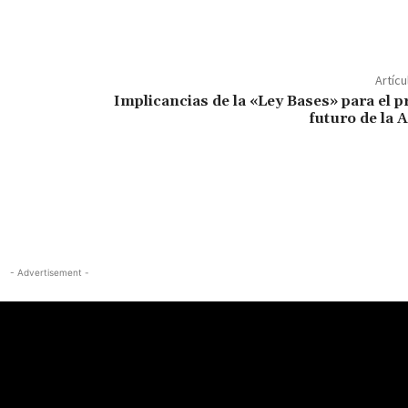
Artícu
Implicancias de la «Ley Bases» para el p
futuro de la 
- Advertisement -