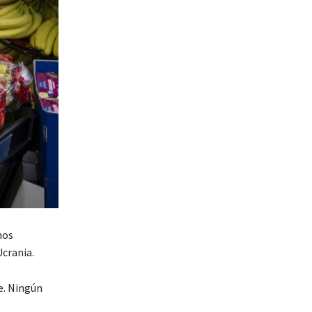
mos
Ucrania.
e. Ningún