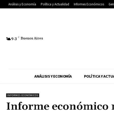
Análisis y Economía
Política y Actualidad
Informes Económicos
Gen
9.3
C
Buenos Aires
ANÁLISIS Y ECONOMÍA
POLÍTICA Y ACTU
INFORMES ECONÓMICOS
Informe económico 