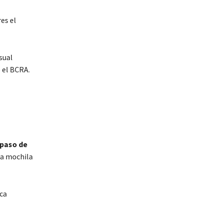
es el
sual
 el BCRA.
l paso de
la mochila
ica