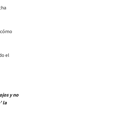
cha
s cómo
do el
ojos y no
’ la