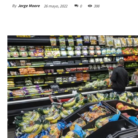
By
Jorge Moore
26 mayo, 2022
0
398