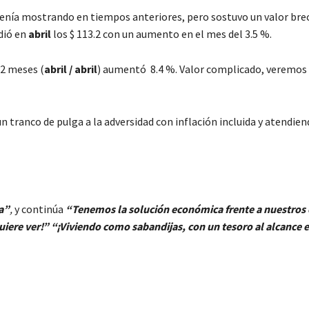
venía mostrando en tiempos anteriores, pero sostuvo un valor bre
dió en
abril
los $ 113.2 con un aumento en el mes del 3.5 %.
12 meses (
abril / abril
) aumentó 8.4 %. Valor complicado, veremo
 tranco de pulga a la adversidad con inflación incluida y atendien
va”
,
y continúa
“Tenemos la solución económica frente a nuestros 
ere ver!” “¡Viviendo como sabandijas, con un tesoro al alcance e