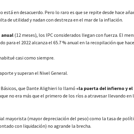
o está en desacuerdo. Pero lo raro es que se repite desde hace añar
lta de utilidad y nadan con destreza en el mar de la inflación.
l
anual
(12 meses), los IPC considerados llegan con fuerza. El men
 para el 2022 alcanza el 65.7 % anual en la recopilación que hace
 habitué casi como siempre.
porte y superan el Nivel General.
s Básicos, que Dante Alighieri lo llamó
«la puerta del infierno y e
nque no era más que el primero de los ríos a atravesar llevando en 
al mayorista (mayor depreciación del peso) como la tasa de polít
ontado con liquidación) no agrande la brecha.