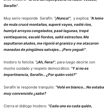
Serafín”
.
Muy serio responde Serafín:
“¡Nunca!”
,
y explica:
“A lomo
de mula crucé montañas, superé vayes, vadié ríos,
humiyé arroyos congelados, pasé lagunas, trepé
ventisqueros, escalé fiordos, salté estrechos. Me
sepultaron aludes, me rigorió el granizo y me atacaron
manadas de pingüinos salvajes… ¡Pero yegué!”
.
Inodoro lo felicita:
“¡Ah, fiera!”
, para luego decirle
con
mucho cuidado y respeto democrático
:
“Y si no es
impertinencia, Serafín… ¿Por quién votó?”
Serafín le responde tranquilo:
“Voté en blanco… No estaba
muy convencido ¿sabe?
Cierra el diálogo Inodoro:
“Cada uno es cada quién,