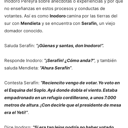
Inodoro Pereyra sobre anécdotas o experiencias y por qué
no enseñanzas en estos procesos y conductas de
votantes. Así es como
Inodoro
camina por las tierras del
sur con
Mendieta
y se encuentra con
Serafín,
un viejo
domador conocido.
Saluda Serafín:
“¡Güenas y santas, don Inodoro!”.
Responde Inodoro:
“¡Serafín! ¿Cómo anda?”
,
y también
saluda Mendieta:
“Ahura Serafín”
.
Contesta Serafín:
“Reciencito vengo de votar. Yo voto en
el Esquina del Soplo. Ayá donde dobla el viento. Estaba
empadronado en un refugio cordillerano, a unos 7.000
metros de altura. ¡Con decirle que el presidente de mesa
era el Yeti!”
.
Dice Inodoro:
“Si era tan lejos podría no haber votado,