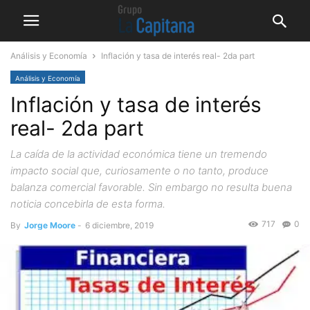
Análisis y Economía
Inflación y tasa de interés real- 2da part
Análisis y Economía
Inflación y tasa de interés
real- 2da part
La caída de la actividad económica tiene un tremendo
impacto social que, curiosamente o no tanto, produce
balanza comercial favorable. Sin embargo no resulta buena
noticia concebirla de esta forma.
717
0
By
Jorge Moore
-
6 diciembre, 2019